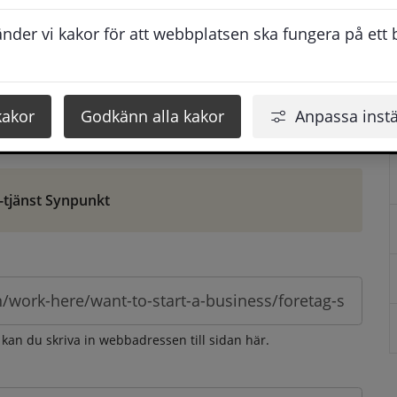
ontaktuppgifter. När du skriver in din synpunkt får du 
der vi kakor för att webbplatsen ska fungera på ett br
att vi ska kunna hjälpa dig bättre.
 som möjligt, men svarstiden beror givetvis på 
kakor
Godkänn alla kakor
Anpassa instä
öm gör du det via e-tjänsten Synpunkt
-tjänst Synpunkt
 kan du skriva in webbadressen till sidan här.