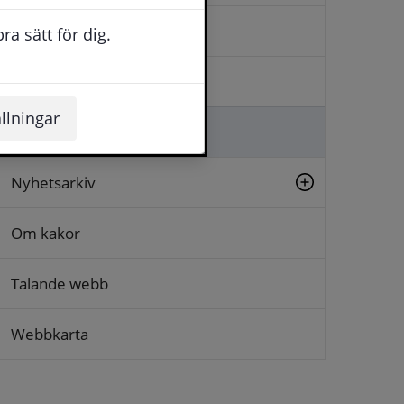
Kontakta oss
a sätt för dig.
Logga in
llningar
Lämna synpunkt
Nyhetsarkiv
Om kakor
Talande webb
Webbkarta