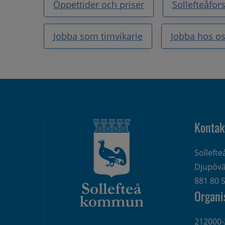
Öppettider och priser
Sollefteåfor
Jobba som timvikarie
Jobba hos o
Kontak
Solleft
Djupövä
881 80 S
Organi
212000-