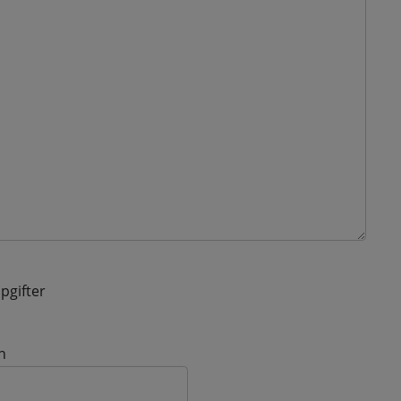
pgifter
n