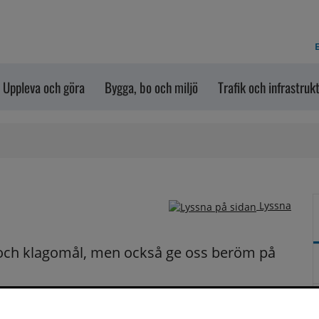
E
Uppleva och göra
Bygga, bo och miljö
Trafik och infrastruk
Lyssna
och klagomål, men också ge oss beröm på 
n dem via formuläret nedanför. Vill du att vi ska 