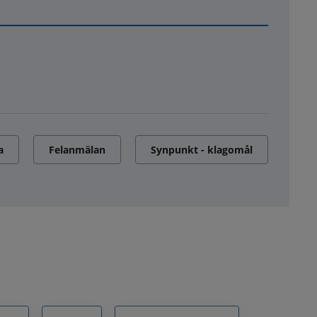
a
Felanmälan
Synpunkt - klagomål