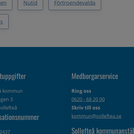
sen
Nutid
Förtroendevalda
ss
tuppgifter
Medborgarservice
eå kommun
Ring oss
gen 3 
0620 - 68 20 00
ollefteå
Skriv till oss
sationsnummer
kommun@solleftea.se
Sollefteå kommunanstäl
2437