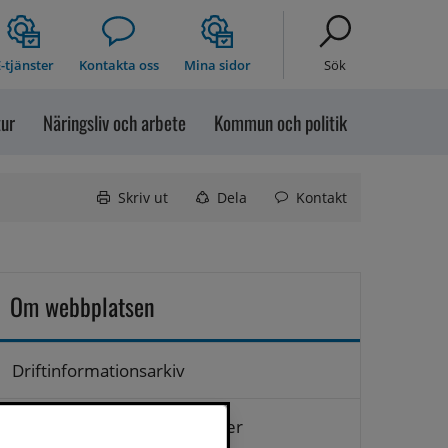
-tjänster
Kontakta oss
Mina sidor
Sök
tur
Näringsliv och arbete
Kommun och politik
Skriv ut
Dela
Kontakt
Om webbplatsen
Driftinformationsarkiv
Hantering av personuppgifter