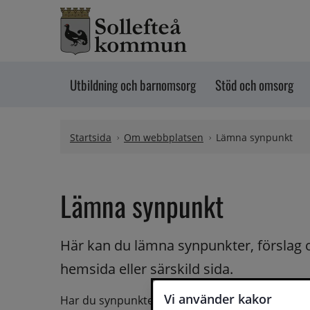
Hoppa till innehåll
Utbildning och barnomsorg
Stöd och omsorg
Startsida
Om webbplatsen
Lämna synpunkt
Lämna synpunkt
Här kan du lämna synpunkter, förslag 
hemsida eller särskild sida.
Vi använder kakor
Har du synpunkter på webbplatsen kan du skicka i