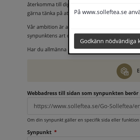
återkomma till dig behöver du även fylla i dina k
På www.solleftea.se använ
gärna tänka på att vara så tydlig som möjligt för 
Vår ambition är att besvara synpunkter så snart
synpunktens art och omfång.
Godkänn nödvändiga 
Har du allmänna synpunkter, klagomål eller ber
E
Webbadress till sidan som synpunkten berör
Om din synpunkt gäller en specifik sida eller funktion
(obligatorisk)
Synpunkt
*