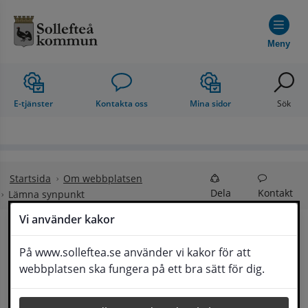
Hoppa till innehåll
Meny
E-tjänster
Kontakta oss
Mina sidor
Sök
Startsida
Om webbplatsen
Dela
Kontakt
Lämna synpunkt
Vi använder kakor
Lämna synpunkt
På www.solleftea.se använder vi kakor för att
Lyssna
webbplatsen ska fungera på ett bra sätt för dig.
Här kan du lämna synpunkter, förslag och 
klagomål, men också ge oss beröm på hemsida 