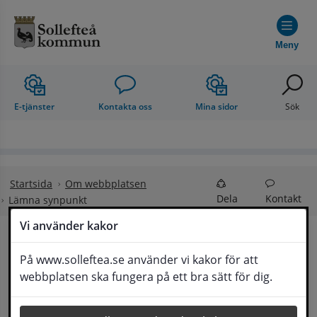
Hoppa till innehåll
Meny
E-tjänster
Kontakta oss
Mina sidor
Sök
Startsida
Om webbplatsen
Dela
Kontakt
Lämna synpunkt
Vi använder kakor
Lämna synpunkt
På www.solleftea.se använder vi kakor för att
Lyssna
webbplatsen ska fungera på ett bra sätt för dig.
Här kan du lämna synpunkter, förslag och 
klagomål, men också ge oss beröm på hemsida 