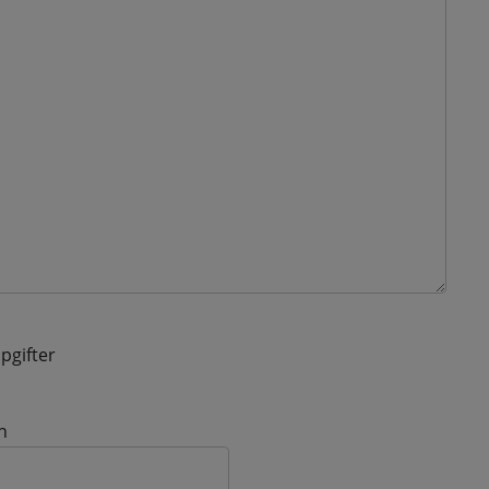
pgifter
n