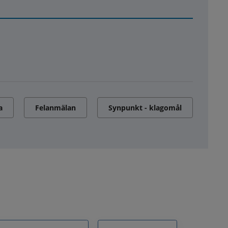
a
Felanmälan
Synpunkt - klagomål