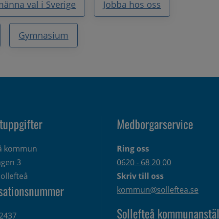
männa val i Sverige
Jobba hos oss
Gymnasium
tuppgifter
Medborgarservice
eå kommun
Ring oss
gen 3 
0620 - 68 20 00
ollefteå
Skriv till oss
sationsnummer
kommun@solleftea.se
Sollefteå kommunanstäl
2437