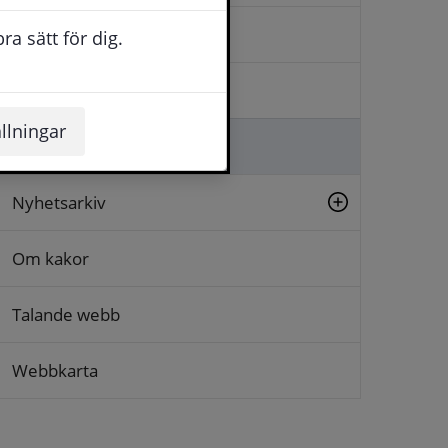
Kontakta oss
a sätt för dig.
Logga in
llningar
Lämna synpunkt
Nyhetsarkiv
Om kakor
Talande webb
Webbkarta