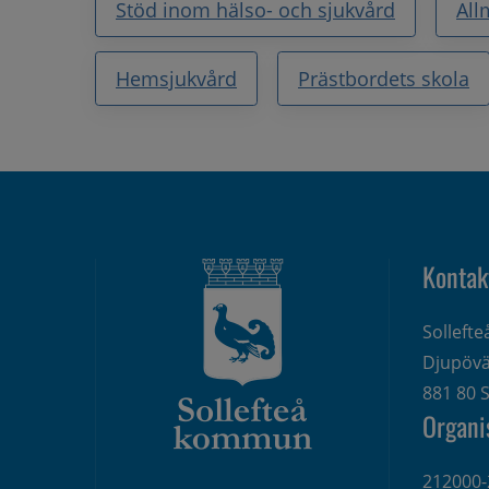
Stöd inom hälso- och sjukvård
All
Hemsjukvård
Prästbordets skola
Kontak
Solleft
Djupövä
881 80 S
Organi
212000-