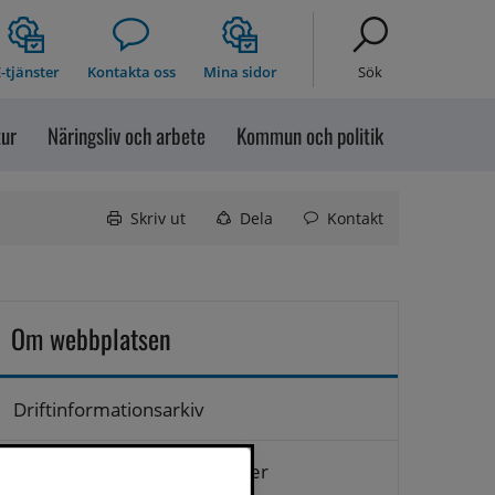
-tjänster
Kontakta oss
Mina sidor
Sök
tur
Näringsliv och arbete
Kommun och politik
Skriv ut
Dela
Kontakt
Om webbplatsen
Driftinformationsarkiv
Hantering av personuppgifter