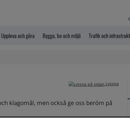
E
Uppleva och göra
Bygga, bo och miljö
Trafik och infrastruk
Lyssna
och klagomål, men också ge oss beröm på 
n dem via formuläret nedanför. Vill du att vi ska 