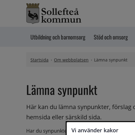
Hoppa till innehåll
Utbildning och barnomsorg
Stöd och omsorg
Startsida
Om webbplatsen
Lämna synpunkt
Lämna synpunkt
Här kan du lämna synpunkter, förslag 
hemsida eller särskild sida.
Vi använder kakor
Har du synpunkter på webbplatsen kan du skicka i