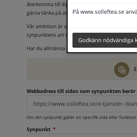
återkomma till dig behöver du även fylla i dina k
På www.solleftea.se använ
gärna tänka på att vara så tydlig som möjligt för 
Vår ambition är att besvara synpunkter så snart
synpunktens art och omfång.
Godkänn nödvändiga 
Har du allmänna synpunkter, klagomål eller ber
E
Webbadress till sidan som synpunkten berör
Om din synpunkt gäller en specifik sida eller funktion
(obligatorisk)
Synpunkt
*