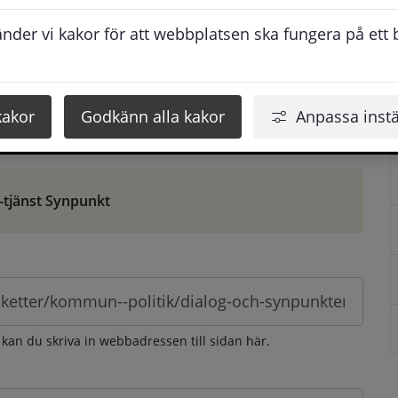
ontaktuppgifter. När du skriver in din synpunkt får du 
der vi kakor för att webbplatsen ska fungera på ett br
att vi ska kunna hjälpa dig bättre.
 som möjligt, men svarstiden beror givetvis på 
kakor
Godkänn alla kakor
Anpassa instä
öm gör du det via e-tjänsten Synpunkt
-tjänst Synpunkt
 kan du skriva in webbadressen till sidan här.