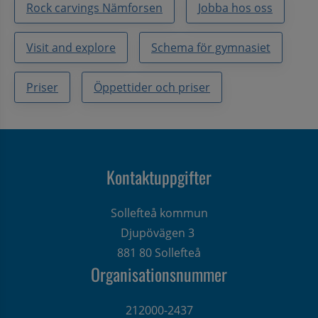
Rock carvings Nämforsen
Jobba hos oss
Visit and explore
Schema för gymnasiet
Priser
Öppettider och priser
Kontaktuppgifter
Sollefteå kommun
Djupövägen 3 
881 80 Sollefteå
Organisationsnummer
212000-2437