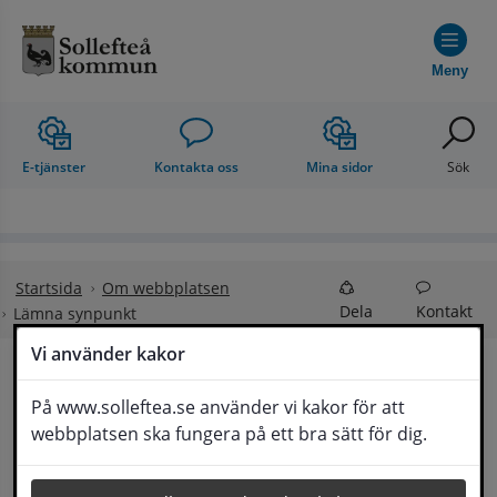
Hoppa till innehåll
Meny
E-tjänster
Kontakta oss
Mina sidor
Sök
Startsida
Om webbplatsen
Dela
Kontakt
Lämna synpunkt
Vi använder kakor
Lämna synpunkt
På www.solleftea.se använder vi kakor för att
Lyssna
webbplatsen ska fungera på ett bra sätt för dig.
Här kan du lämna synpunkter, förslag och 
klagomål, men också ge oss beröm på hemsida 