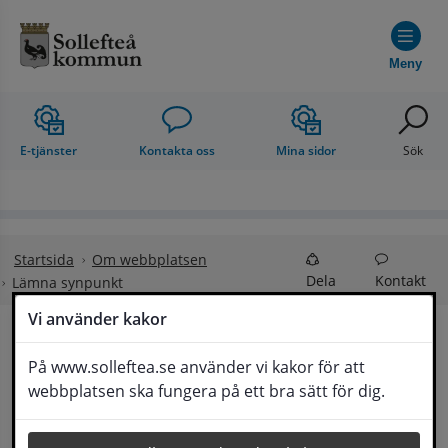
Hoppa till innehåll
Meny
E-tjänster
Kontakta oss
Mina sidor
Sök
Startsida
Om webbplatsen
Dela
Kontakt
Lämna synpunkt
Vi använder kakor
Lämna synpunkt
På www.solleftea.se använder vi kakor för att
Lyssna
webbplatsen ska fungera på ett bra sätt för dig.
Här kan du lämna synpunkter, förslag och 
klagomål, men också ge oss beröm på hemsida 