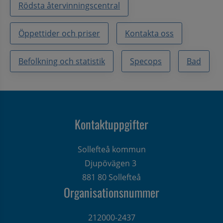
Rödsta återvinningscentral
Öppettider och priser
Kontakta oss
Befolkning och statistik
Specops
Bad
Kontaktuppgifter
Sollefteå kommun
Djupövägen 3 
881 80 Sollefteå
Organisationsnummer
212000-2437