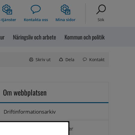
-tjänster
Kontakta oss
Mina sidor
Sök
tur
Näringsliv och arbete
Kommun och politik
Skriv ut
Dela
Kontakt
Om webbplatsen
Driftinformationsarkiv
Hantering av personuppgifter