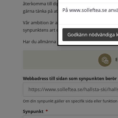
återkomma till dig behöver du även fylla i dina k
På www.solleftea.se använ
gärna tänka på att vara så tydlig som möjligt för 
Vår ambition är att besvara synpunkter så snart
synpunktens art och omfång.
Godkänn nödvändiga 
Har du allmänna synpunkter, klagomål eller ber
E
Webbadress till sidan som synpunkten berör
Om din synpunkt gäller en specifik sida eller funktion
(obligatorisk)
Synpunkt
*