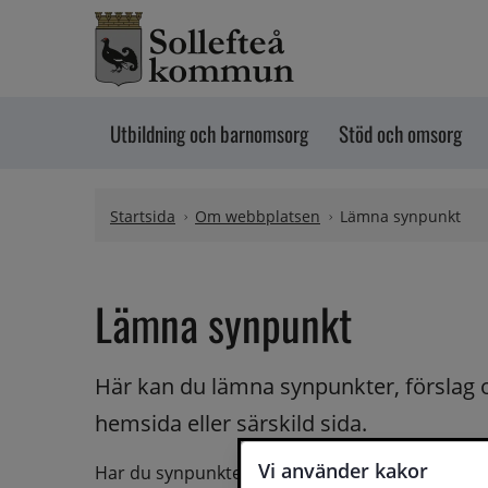
Hoppa till innehåll
Utbildning och barnomsorg
Stöd och omsorg
Startsida
Om webbplatsen
Lämna synpunkt
Lämna synpunkt
Här kan du lämna synpunkter, förslag 
hemsida eller särskild sida.
Vi använder kakor
Har du synpunkter på webbplatsen kan du skicka i