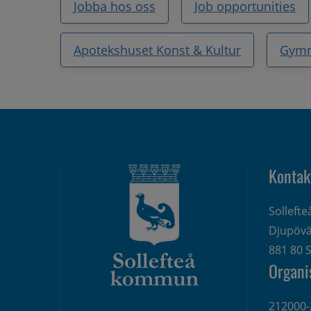
Jobba hos oss
Job opportunities
Apotekshuset Konst & Kultur
Gym
Kontak
Solleft
Djupövä
881 80 S
Organi
212000-