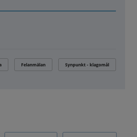
a
Felanmälan
Synpunkt - klagomål