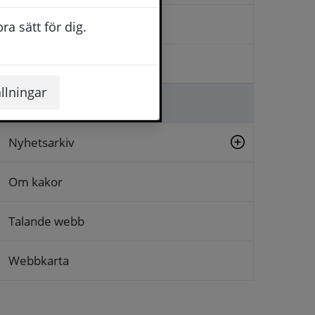
Kontakta oss
a sätt för dig.
Logga in
llningar
Lämna synpunkt
Nyhetsarkiv
Om kakor
Talande webb
Webbkarta