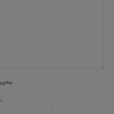
pgifter
n