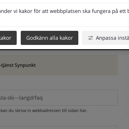
ontaktuppgifter. När du skriver in din synpunkt får du 
der vi kakor för att webbplatsen ska fungera på ett br
att vi ska kunna hjälpa dig bättre.
 som möjligt, men svarstiden beror givetvis på 
kakor
Godkänn alla kakor
Anpassa instä
öm gör du det via e-tjänsten Synpunkt
-tjänst Synpunkt
 kan du skriva in webbadressen till sidan här.