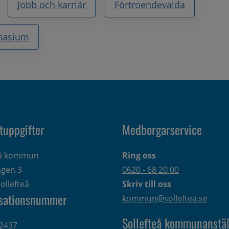
Jobb och karriär
Förtroendevalda
nasium
tuppgifter
Medborgarservice
eå kommun
Ring oss
gen 3 
0620 - 68 20 00
ollefteå
Skriv till oss
sationsnummer
kommun@solleftea.se
Sollefteå kommunanstäl
2437