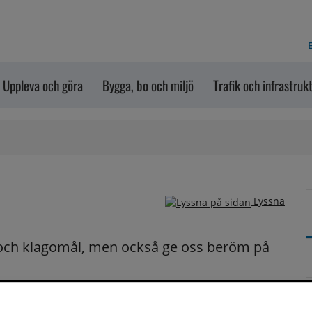
E
Uppleva och göra
Bygga, bo och miljö
Trafik och infrastruk
Lyssna
och klagomål, men också ge oss beröm på 
n dem via formuläret nedanför. Vill du att vi ska 