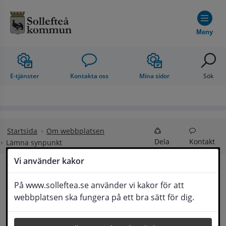
Hoppa till innehåll
Meny
E-tjänster
Kontakta oss
Mina sidor
Sök
Startsida
Om webbplatsen
Dela
Kontakt
Lämna synpunkt
Vi använder kakor
Lämna synpunkt
På www.solleftea.se använder vi kakor för att
Lyssna
webbplatsen ska fungera på ett bra sätt för dig.
Här kan du lämna synpunkter, förslag och 
klagomål, men också ge oss beröm på hemsida 