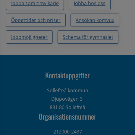
Jobba som timvikarie
Jobba hos oss
Öppettider och priser
Ansökan komvux
Jobbmöjligheter
Schema för gymnasiet
Kontaktuppgifter
Sollefteå kommun
Djupövägen 3 
881 80 Sollefteå
Organisationsnummer
212000-2437