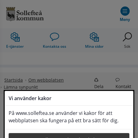
Hoppa till innehåll
Meny
E-tjänster
Kontakta oss
Mina sidor
Sök
Startsida
Om webbplatsen
Dela
Kontakt
Lämna synpunkt
Vi använder kakor
Lämna synpunkt
På www.solleftea.se använder vi kakor för att
Lyssna
webbplatsen ska fungera på ett bra sätt för dig.
Här kan du lämna synpunkter, förslag och 
klagomål, men också ge oss beröm på hemsida 