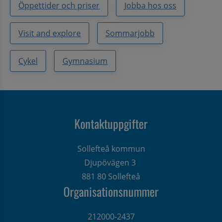
Öppettider och priser
Jobba hos oss
Visit and explore
Sommarjobb
Cykel
Gymnasium
Kontaktuppgifter
Sollefteå kommun
Djupövägen 3 
881 80 Sollefteå
Organisationsnummer
212000-2437