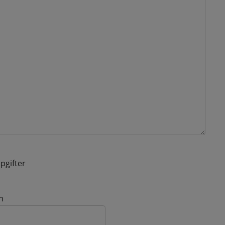
pgifter
n