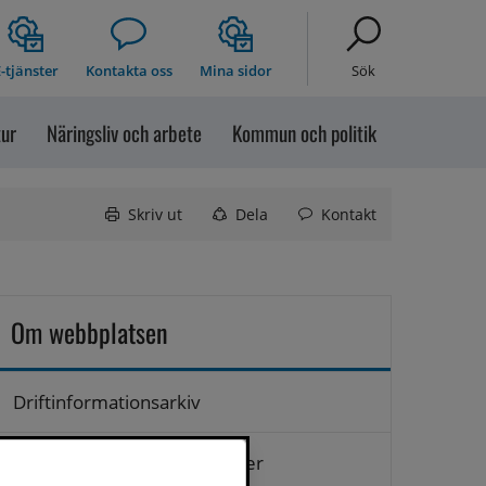
-tjänster
Kontakta oss
Mina sidor
Sök
tur
Näringsliv och arbete
Kommun och politik
Skriv ut
Dela
Kontakt
Om webbplatsen
Driftinformationsarkiv
Hantering av personuppgifter