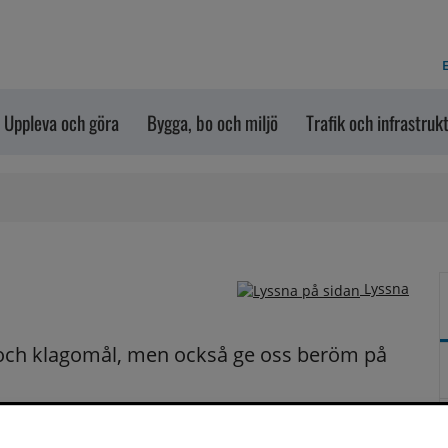
E
Uppleva och göra
Bygga, bo och miljö
Trafik och infrastruk
Lyssna
och klagomål, men också ge oss beröm på 
n dem via formuläret nedanför. Vill du att vi ska 