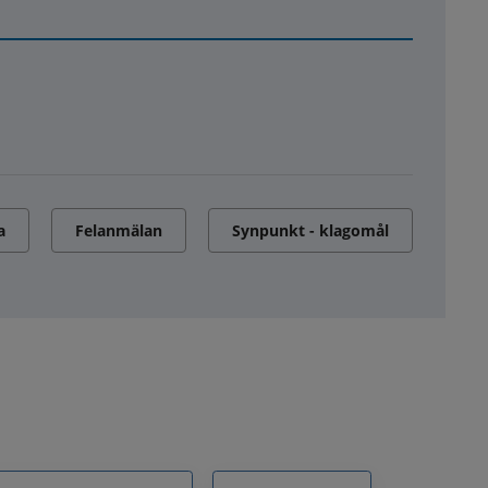
a
Felanmälan
Synpunkt - klagomål