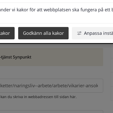
ontaktuppgifter. När du skriver in din synpunkt får du 
der vi kakor för att webbplatsen ska fungera på ett br
att vi ska kunna hjälpa dig bättre.
 som möjligt, men svarstiden beror givetvis på 
kakor
Godkänn alla kakor
Anpassa instä
öm gör du det via e-tjänsten Synpunkt
-tjänst Synpunkt
 kan du skriva in webbadressen till sidan här.