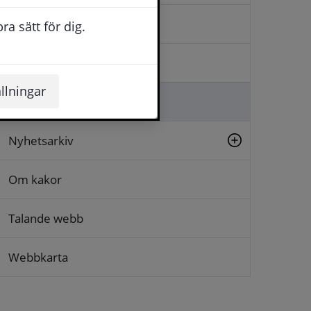
Kontakta oss
a sätt för dig.
Logga in
llningar
Lämna synpunkt
Nyhetsarkiv
Om kakor
Talande webb
Webbkarta