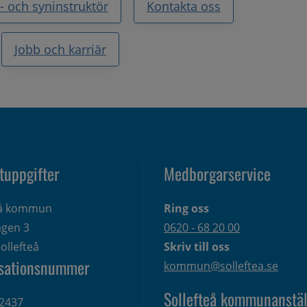
- och syninstruktör
Kontakta oss
Jobb och karriär
tuppgifter
Medborgarservice
eå kommun
Ring oss
gen 3 
0620 - 68 20 00
ollefteå
Skriv till oss
sationsnummer
kommun@solleftea.se
Sollefteå kommunanstäl
2437