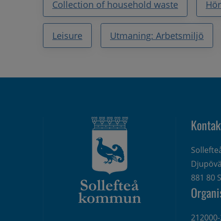
Collection of household waste
Hör
Leisure
Utmaning: Arbetsmiljö
Kontak
Solleft
Djupövä
881 80 S
Organi
212000-