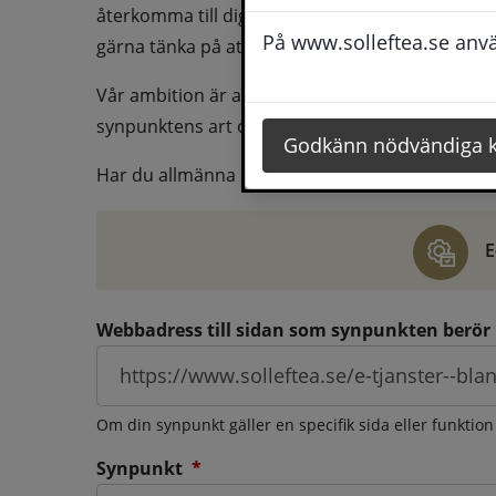
återkomma till dig behöver du även fylla i dina k
På www.solleftea.se använ
gärna tänka på att vara så tydlig som möjligt för 
Vår ambition är att besvara synpunkter så snart
synpunktens art och omfång.
Godkänn nödvändiga 
Har du allmänna synpunkter, klagomål eller ber
E
Webbadress till sidan som synpunkten berör
Om din synpunkt gäller en specifik sida eller funktion
(obligatorisk)
Synpunkt
*