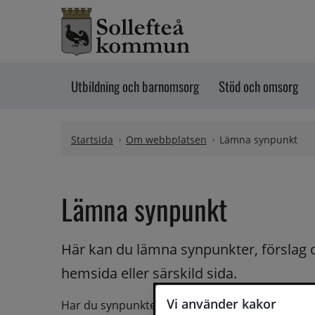
Hoppa till innehåll
Utbildning och barnomsorg
Stöd och omsorg
Startsida
Om webbplatsen
Lämna synpunkt
Lämna synpunkt
Här kan du lämna synpunkter, förslag 
hemsida eller särskild sida.
Vi använder kakor
Har du synpunkter på webbplatsen kan du skicka i