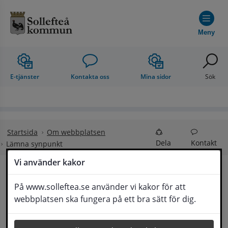
Hoppa till innehåll
Meny
E-tjänster
Kontakta oss
Mina sidor
Sök
Startsida
Om webbplatsen
Dela
Kontakt
Lämna synpunkt
Vi använder kakor
Lämna synpunkt
På www.solleftea.se använder vi kakor för att
Lyssna
webbplatsen ska fungera på ett bra sätt för dig.
Här kan du lämna synpunkter, förslag och 
klagomål, men också ge oss beröm på hemsida 