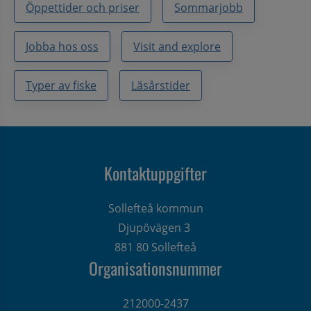
Öppettider och priser
Sommarjobb
Jobba hos oss
Visit and explore
Typer av fiske
Läsårstider
Kontaktuppgifter
Sollefteå kommun
Djupövägen 3 
881 80 Sollefteå
Organisationsnummer
212000-2437