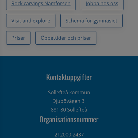
Rock carvings Nämforsen
Jobba hos oss
Visit and explore
Schema för gymnasiet
Priser
Öppettider och priser
Kontaktuppgifter
Sollefteå kommun
Djupövägen 3 
881 80 Sollefteå
Organisationsnummer
212000-2437