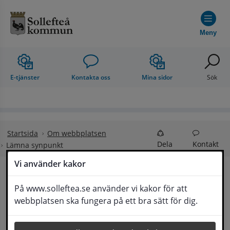
Hoppa till innehåll
Meny
E-tjänster
Kontakta oss
Mina sidor
Sök
Startsida
Om webbplatsen
Dela
Kontakt
Lämna synpunkt
Vi använder kakor
Lämna synpunkt
På www.solleftea.se använder vi kakor för att
Lyssna
webbplatsen ska fungera på ett bra sätt för dig.
Här kan du lämna synpunkter, förslag och 
klagomål, men också ge oss beröm på hemsida 