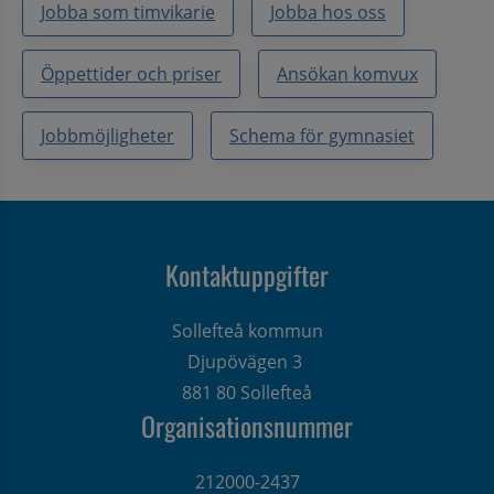
Jobba som timvikarie
Jobba hos oss
Öppettider och priser
Ansökan komvux
Jobbmöjligheter
Schema för gymnasiet
Kontaktuppgifter
Sollefteå kommun
Djupövägen 3 
881 80 Sollefteå
Organisationsnummer
212000-2437