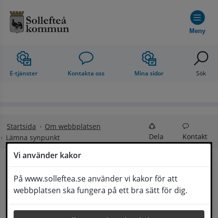
Hoppa till innehåll
Meny
E-tjänster
Kontakta oss
Mina sidor
Sök
Startsida
Om webbplatsen
Dela
Kontakt
Lämna synpunkt
Vi använder kakor
Lämna synpunkt
På www.solleftea.se använder vi kakor för att
Lyssna
webbplatsen ska fungera på ett bra sätt för dig.
Här kan du lämna synpunkter, förslag och 
klagomål, men också ge oss beröm på hemsida 