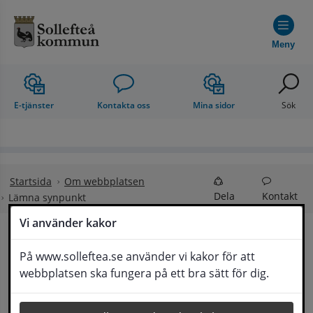
Hoppa till innehåll
Meny
E-tjänster
Kontakta oss
Mina sidor
Sök
Startsida
Om webbplatsen
Dela
Kontakt
Lämna synpunkt
Vi använder kakor
Lämna synpunkt
På www.solleftea.se använder vi kakor för att
Lyssna
webbplatsen ska fungera på ett bra sätt för dig.
Här kan du lämna synpunkter, förslag och 
klagomål, men också ge oss beröm på hemsida 