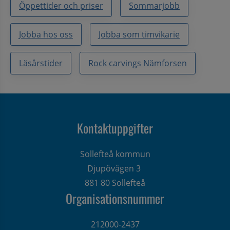
Öppettider och priser
Sommarjobb
Jobba hos oss
Jobba som timvikarie
Läsårstider
Rock carvings Nämforsen
Kontaktuppgifter
Sollefteå kommun
Djupövägen 3 
881 80 Sollefteå
Organisationsnummer
212000-2437