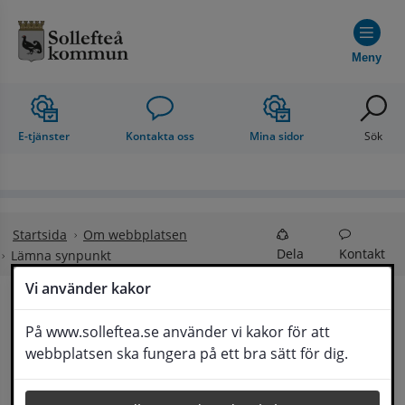
Hoppa till innehåll
Meny
E-tjänster
Kontakta oss
Mina sidor
Sök
Startsida
Om webbplatsen
Dela
Kontakt
Lämna synpunkt
Vi använder kakor
Lämna synpunkt
På www.solleftea.se använder vi kakor för att
Lyssna
webbplatsen ska fungera på ett bra sätt för dig.
Här kan du lämna synpunkter, förslag och 
klagomål, men också ge oss beröm på hemsida 