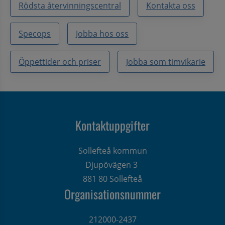
Rödsta återvinningscentral
Kontakta oss
Specops
Jobba hos oss
Öppettider och priser
Jobba som timvikarie
Kontaktuppgifter
Sollefteå kommun
Djupövägen 3 
881 80 Sollefteå
Organisationsnummer
212000-2437