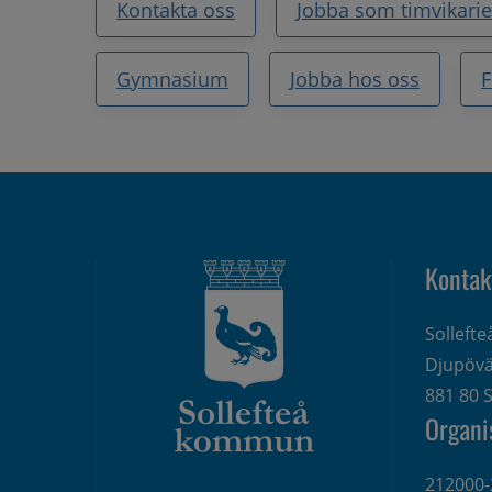
Kontakta oss
Jobba som timvikarie
Gymnasium
Jobba hos oss
F
Kontak
Solleft
Djupövä
881 80 S
Organi
212000-