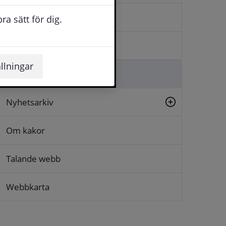
Kontakta oss
a sätt för dig.
Logga in
llningar
Lämna synpunkt
Nyhetsarkiv
Om kakor
Talande webb
Webbkarta