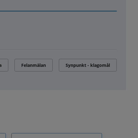
a
Felanmälan
Synpunkt - klagomål