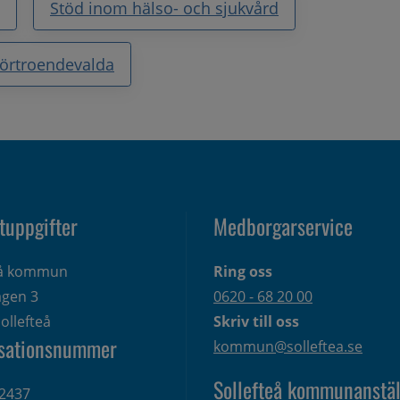
Stöd inom hälso- och sjukvård
örtroendevalda
tuppgifter
Medborgarservice
eå kommun
Ring oss
gen 3 
0620 - 68 20 00
ollefteå
Skriv till oss
sationsnummer
kommun@solleftea.se
Sollefteå kommunanstäl
2437