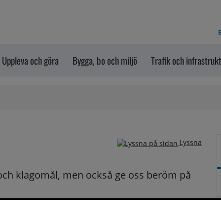
E
Uppleva och göra
Bygga, bo och miljö
Trafik och infrastruk
Lyssna
och klagomål, men också ge oss beröm på 
n dem via formuläret nedanför. Vill du att vi ska 