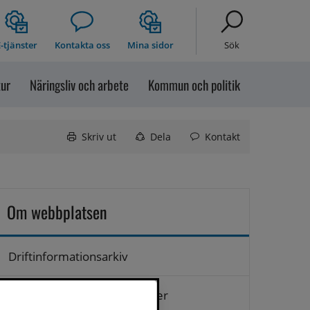
-tjänster
Kontakta oss
Mina sidor
Sök
tur
Näringsliv och arbete
Kommun och politik
Skriv ut
Dela
Kontakt
Om webbplatsen
Driftinformationsarkiv
Hantering av personuppgifter