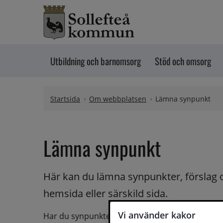
Hoppa till innehåll
Utbildning och barnomsorg
Stöd och omsorg
Startsida
Om webbplatsen
Lämna synpunkt
Lämna synpunkt
Här kan du lämna synpunkter, förslag 
hemsida eller särskild sida.
Vi använder kakor
Har du synpunkter på webbplatsen kan du skicka i