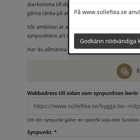
återkomma till dig behöver du även fylla i dina k
På www.solleftea.se använ
gärna tänka på att vara så tydlig som möjligt för 
Vår ambition är att besvara synpunkter så snart
synpunktens art och omfång.
Godkänn nödvändiga 
Har du allmänna synpunkter, klagomål eller ber
E
Webbadress till sidan som synpunkten berör
Om din synpunkt gäller en specifik sida eller funktion
(obligatorisk)
Synpunkt
*