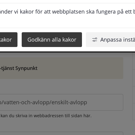
ontaktuppgifter. När du skriver in din synpunkt får du 
der vi kakor för att webbplatsen ska fungera på ett br
att vi ska kunna hjälpa dig bättre.
 som möjligt, men svarstiden beror givetvis på 
kakor
Godkänn alla kakor
Anpassa instä
öm gör du det via e-tjänsten Synpunkt
-tjänst Synpunkt
 kan du skriva in webbadressen till sidan här.