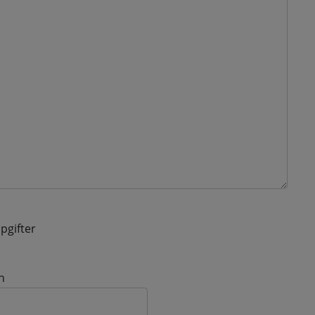
pgifter
n