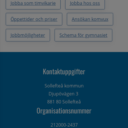
Jobba som timvikarie
Jobba hos oss
Öppettider och priser
Ansökan komvux
Jobbmöjligheter
Schema för gymnasiet
Kontaktuppgifter
Sollefteå kommun
Djupövägen 3 
881 80 Sollefteå
Organisationsnummer
212000-2437