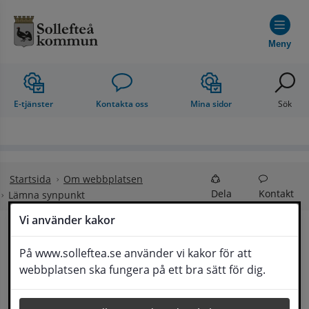
Hoppa till innehåll
Meny
E-tjänster
Kontakta oss
Mina sidor
Sök
Startsida
Om webbplatsen
Dela
Kontakt
Lämna synpunkt
Vi använder kakor
Lämna synpunkt
På www.solleftea.se använder vi kakor för att
Lyssna
webbplatsen ska fungera på ett bra sätt för dig.
Här kan du lämna synpunkter, förslag och 
klagomål, men också ge oss beröm på hemsida 