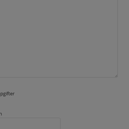
pgifter
n