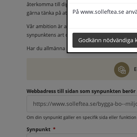
återkomma till dig behöver du även fylla i dina k
På www.solleftea.se använ
gärna tänka på att vara så tydlig som möjligt för 
Vår ambition är att besvara synpunkter så snart
synpunktens art och omfång.
Godkänn nödvändiga 
Har du allmänna synpunkter, klagomål eller ber
E
Webbadress till sidan som synpunkten berör
Om din synpunkt gäller en specifik sida eller funktion
(obligatorisk)
Synpunkt
*