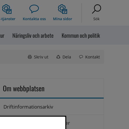
-tjänster
Kontakta oss
Mina sidor
Sök
tur
Näringsliv och arbete
Kommun och politik
Skriv ut
Dela
Kontakt
Om webbplatsen
Driftinformationsarkiv
Hantering av personuppgifter