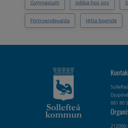
Gymnasium
Jobba hos oss
Förtroendevalda
Hitta boende
Kontak
Solleft
Djupövä
881 80 S
Organi
212000-