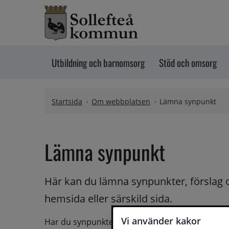
Hoppa till innehåll
Utbildning och barnomsorg
Stöd och omsorg
Startsida
Om webbplatsen
Lämna synpunkt
Lämna synpunkt
Här kan du lämna synpunkter, förslag 
hemsida eller särskild sida.
Vi använder kakor
Har du synpunkter på webbplatsen kan du skicka i