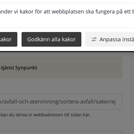
ontaktuppgifter. När du skriver in din synpunkt får du 
der vi kakor för att webbplatsen ska fungera på ett br
att vi ska kunna hjälpa dig bättre.
 som möjligt, men svarstiden beror givetvis på 
kakor
Godkänn alla kakor
Anpassa instä
öm gör du det via e-tjänsten Synpunkt
-tjänst Synpunkt
 kan du skriva in webbadressen till sidan här.