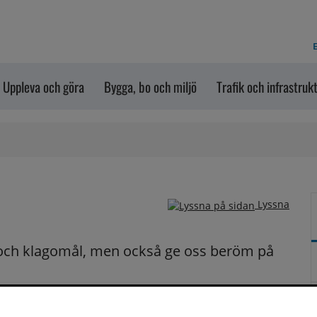
E
Uppleva och göra
Bygga, bo och miljö
Trafik och infrastruk
Lyssna
och klagomål, men också ge oss beröm på 
n dem via formuläret nedanför. Vill du att vi ska 