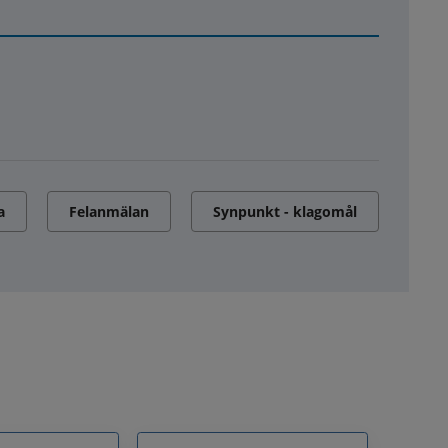
a
Felanmälan
Synpunkt - klagomål