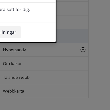
Kontakta oss
a sätt för dig.
Logga in
llningar
Lämna synpunkt
Nyhetsarkiv
Om kakor
Talande webb
Webbkarta