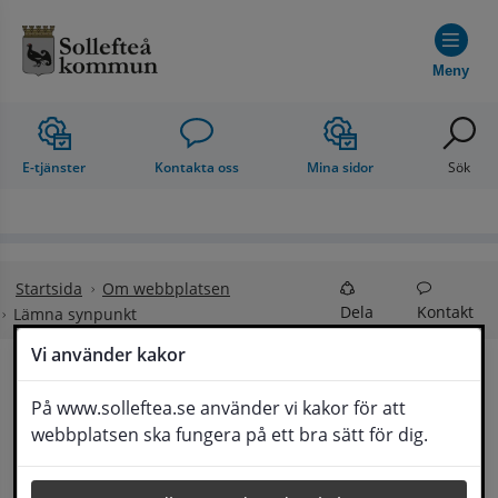
Hoppa till innehåll
Meny
E-tjänster
Kontakta oss
Mina sidor
Sök
Startsida
Om webbplatsen
Dela
Kontakt
Lämna synpunkt
Vi använder kakor
Lämna synpunkt
På www.solleftea.se använder vi kakor för att
Lyssna
webbplatsen ska fungera på ett bra sätt för dig.
Här kan du lämna synpunkter, förslag och 
klagomål, men också ge oss beröm på hemsida 