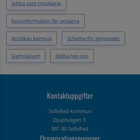
Jobba som timvikarie
Kursinformation för antagna
Ansökan komvux
Schema för gymnasiet
Gymnasium
Jobba hos oss
Kontaktuppgifter
Sollefteå kommun
Djupövägen 3 
881 80 Sollefteå
Organisationsnummer