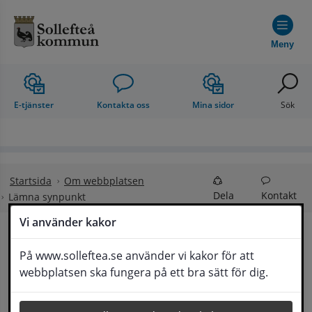
Hoppa till innehåll
Meny
E-tjänster
Kontakta oss
Mina sidor
Sök
Startsida
Om webbplatsen
Dela
Kontakt
Lämna synpunkt
Vi använder kakor
Lämna synpunkt
På www.solleftea.se använder vi kakor för att
Lyssna
webbplatsen ska fungera på ett bra sätt för dig.
Här kan du lämna synpunkter, förslag och 
klagomål, men också ge oss beröm på hemsida 