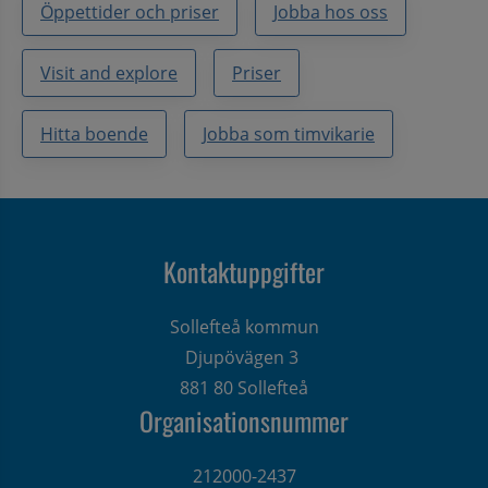
Öppettider och priser
Jobba hos oss
Visit and explore
Priser
Hitta boende
Jobba som timvikarie
Kontaktuppgifter
Sollefteå kommun
Djupövägen 3 
881 80 Sollefteå
Organisationsnummer
212000-2437