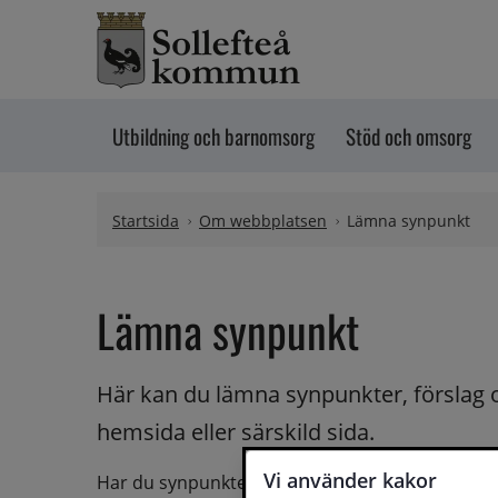
Hoppa till innehåll
Utbildning och barnomsorg
Stöd och omsorg
Startsida
Om webbplatsen
Lämna synpunkt
Lämna synpunkt
Här kan du lämna synpunkter, förslag 
hemsida eller särskild sida.
Vi använder kakor
Har du synpunkter på webbplatsen kan du skicka i