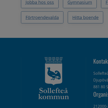
Jobba hos oss
Gymnasium
F
Förtroendevalda
Hitta boende
Kontak
Solleft
Djupövä
881 80 S
Organi
212000-