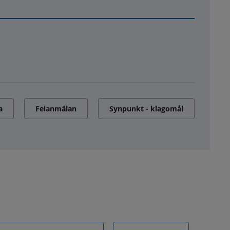
a
Felanmälan
Synpunkt - klagomål