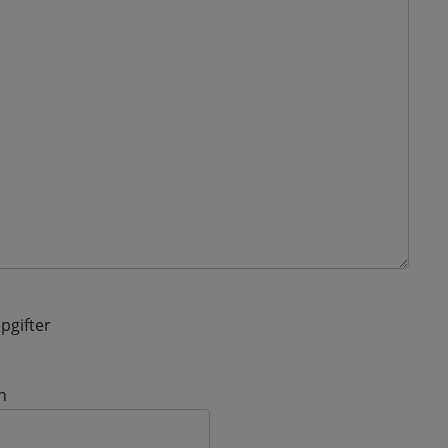
pgifter
n