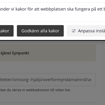
ontaktuppgifter. När du skriver in din synpunkt får du 
der vi kakor för att webbplatsen ska fungera på ett br
att vi ska kunna hjälpa dig bättre.
 som möjligt, men svarstiden beror givetvis på 
kakor
Godkänn alla kakor
Anpassa instä
öm gör du det via e-tjänsten Synpunkt
-tjänst Synpunkt
 kan du skriva in webbadressen till sidan här.