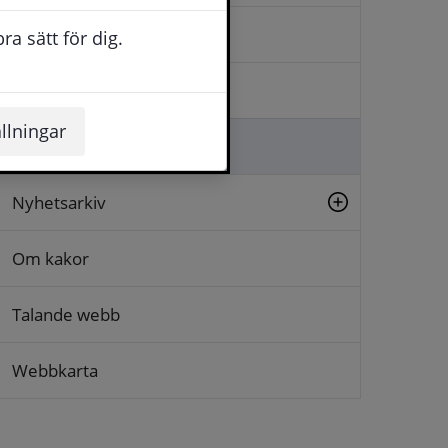
Kontakta oss
a sätt för dig.
Logga in
llningar
Lämna synpunkt
Nyhetsarkiv
Om kakor
Talande webb
Webbkarta