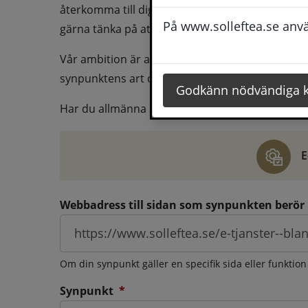
återkomma till dig behöver du även fylla i dina k
På www.solleftea.se använ
gärna tänka på att vara så tydlig som möjligt för 
Vår ambition är att besvara synpunkter så snart
synpunktens art och omfång.
Godkänn nödvändiga 
Har du allmänna synpunkter, klagomål eller ber
E
Webbadress till sidan som synpunkten berör
Om din synpunkt gäller en specifik sida eller funktion
(obligatorisk)
Synpunkt
*