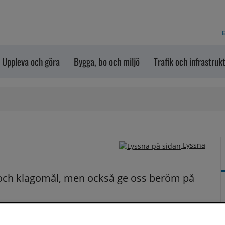
E
Uppleva och göra
Bygga, bo och miljö
Trafik och infrastruk
Lyssna
och klagomål, men också ge oss beröm på 
n dem via formuläret nedanför. Vill du att vi ska 