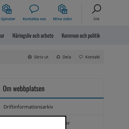
-tjänster
Kontakta oss
Mina sidor
Sök
tur
Näringsliv och arbete
Kommun och politik
Skriv ut
Dela
Kontakt
Om webbplatsen
Driftinformationsarkiv
Hantering av personuppgifter