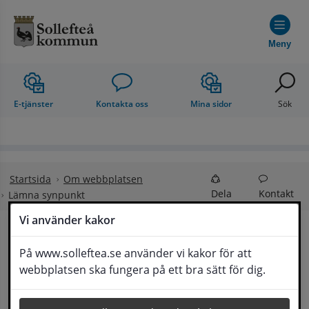
Hoppa till innehåll
Meny
E-tjänster
Kontakta oss
Mina sidor
Sök
Startsida
Om webbplatsen
Dela
Kontakt
Lämna synpunkt
Vi använder kakor
Lämna synpunkt
På www.solleftea.se använder vi kakor för att
Lyssna
webbplatsen ska fungera på ett bra sätt för dig.
Här kan du lämna synpunkter, förslag och 
klagomål, men också ge oss beröm på hemsida 