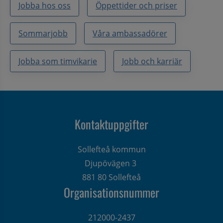
Jobba hos oss
Öppettider och priser
Sommarjobb
Våra ambassadörer
Jobba som timvikarie
Jobb och karriär
Kontaktuppgifter
Sollefteå kommun
Djupövägen 3 
881 80 Sollefteå
Organisationsnummer
212000-2437