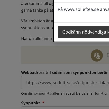
återkomma till dig behöver du även fylla i dina k
På www.solleftea.se använ
gärna tänka på att vara så tydlig som möjligt för 
Vår ambition är att besvara synpunkter så snart
synpunktens art och omfång.
Godkänn nödvändiga 
Har du allmänna synpunkter, klagomål eller ber
E
Webbadress till sidan som synpunkten berör
Om din synpunkt gäller en specifik sida eller funktion
(obligatorisk)
Synpunkt
*