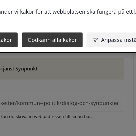
ontaktuppgifter. När du skriver in din synpunkt får du 
der vi kakor för att webbplatsen ska fungera på ett br
att vi ska kunna hjälpa dig bättre.
 som möjligt, men svarstiden beror givetvis på 
kakor
Godkänn alla kakor
Anpassa instä
öm gör du det via e-tjänsten Synpunkt
-tjänst Synpunkt
 kan du skriva in webbadressen till sidan här.