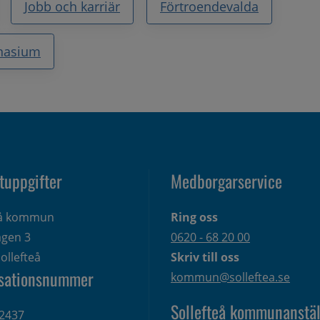
Jobb och karriär
Förtroendevalda
nasium
tuppgifter
Medborgarservice
eå kommun
Ring oss
gen 3 
0620 - 68 20 00
ollefteå
Skriv till oss
sationsnummer
kommun@solleftea.se
Sollefteå kommunanstäl
2437