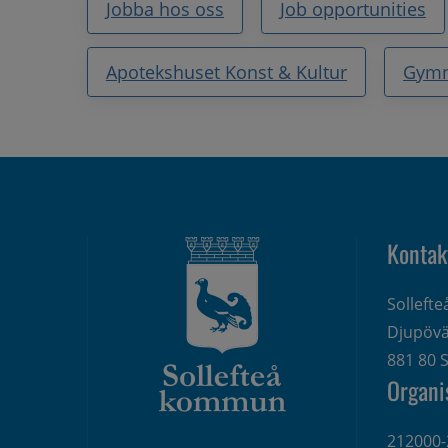
Jobba hos oss
Job opportunities
Apotekshuset Konst & Kultur
Gym
Kontak
Solleft
Djupövä
881 80 S
Organi
212000-