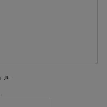
pgifter
n