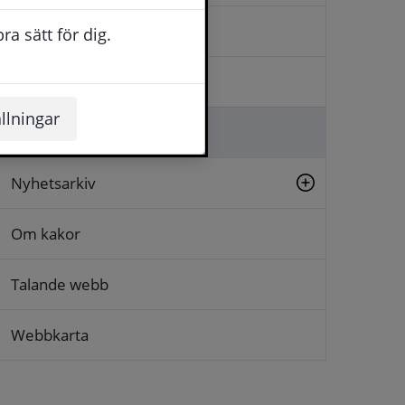
Kontakta oss
a sätt för dig.
Logga in
llningar
Lämna synpunkt
Nyhetsarkiv
Om kakor
Talande webb
Webbkarta