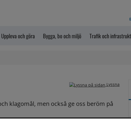
E
Uppleva och göra
Bygga, bo och miljö
Trafik och infrastruk
Lyssna
och klagomål, men också ge oss beröm på 
n dem via formuläret nedanför. Vill du att vi ska 