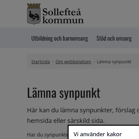
Hoppa till innehåll
Utbildning och barnomsorg
Stöd och omsorg
Startsida
Om webbplatsen
Lämna synpunkt
Lämna synpunkt
Här kan du lämna synpunkter, förslag 
hemsida eller särskild sida.
Vi använder kakor
Har du synpunkter på webbplatsen kan du skicka i