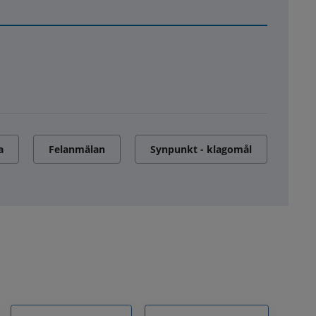
a
Felanmälan
Synpunkt - klagomål