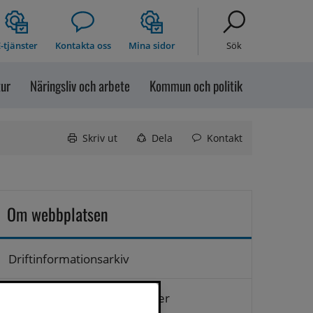
-tjänster
Kontakta oss
Mina sidor
Sök
tur
Näringsliv och arbete
Kommun och politik
Skriv ut
Dela
Kontakt
Om webbplatsen
Driftinformationsarkiv
Hantering av personuppgifter