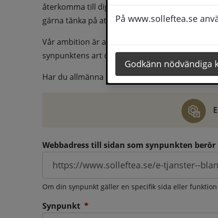
återkomma till dig behöver du även fylla i dina k
På www.solleftea.se använ
gärna tänka på att vara så tydlig som möjligt för 
Vår ambition är att besvara synpunkter så snart
synpunktens art och omfång.
Godkänn nödvändiga 
Har du allmänna synpunkter, klagomål eller ber
E
Webbadress till sidan som synpunkten berör
Om din synpunkt gäller en specifik sida eller funktion
(obligatorisk)
Synpunkt
*