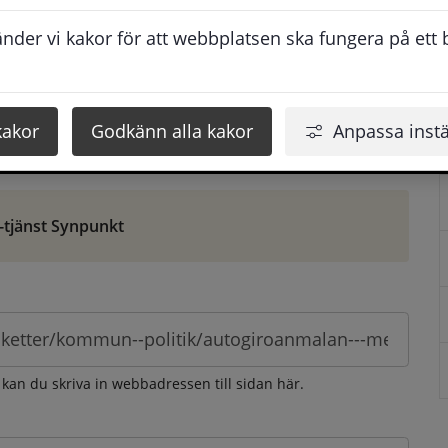
ontaktuppgifter. När du skriver in din synpunkt får du 
der vi kakor för att webbplatsen ska fungera på ett br
att vi ska kunna hjälpa dig bättre.
 som möjligt, men svarstiden beror givetvis på 
kakor
Godkänn alla kakor
Anpassa instä
öm gör du det via e-tjänsten Synpunkt
-tjänst Synpunkt
 kan du skriva in webbadressen till sidan här.