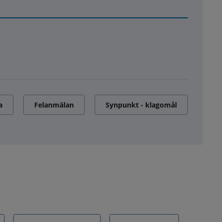
a
Felanmälan
Synpunkt - klagomål