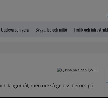
E
Uppleva och göra
Bygga, bo och miljö
Trafik och infrastruk
Lyssna
och klagomål, men också ge oss beröm på 
n dem via formuläret nedanför. Vill du att vi ska 