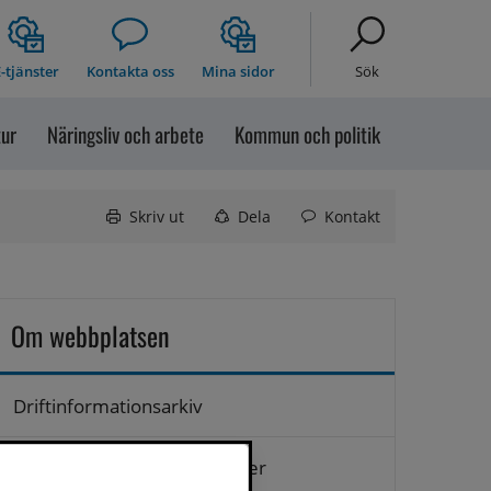
-tjänster
Kontakta oss
Mina sidor
Sök
tur
Näringsliv och arbete
Kommun och politik
Skriv ut
Dela
Kontakt
Om webbplatsen
Driftinformationsarkiv
Hantering av personuppgifter