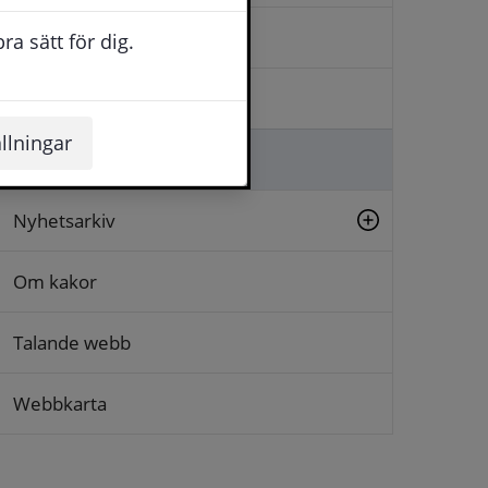
Kontakta oss
a sätt för dig.
Logga in
llningar
Lämna synpunkt
Nyhetsarkiv
Om kakor
Talande webb
Webbkarta