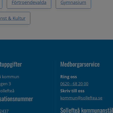
Förtroendevalda
Gymnasium
nst & Kultur
tuppgifter
Medborgarservice
eå kommun
Ring oss
gen 3 
0620 - 68 20 00
ollefteå
Skriv till oss
sationsnummer
kommun@solleftea.se
Sollefteå kommunanstäl
2437