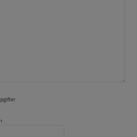
pgifter
n