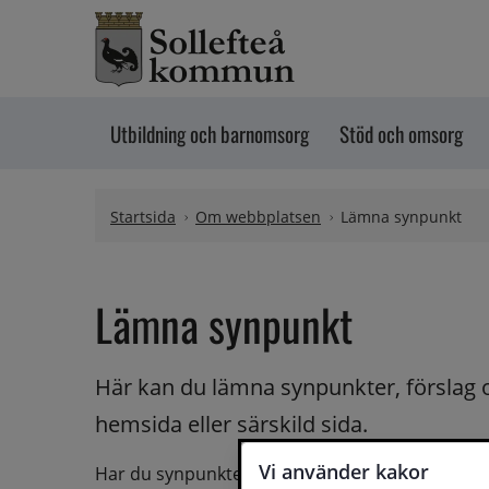
Hoppa till innehåll
Utbildning och barnomsorg
Stöd och omsorg
Startsida
Om webbplatsen
Lämna synpunkt
Lämna synpunkt
Här kan du lämna synpunkter, förslag 
hemsida eller särskild sida.
Vi använder kakor
Har du synpunkter på webbplatsen kan du skicka i