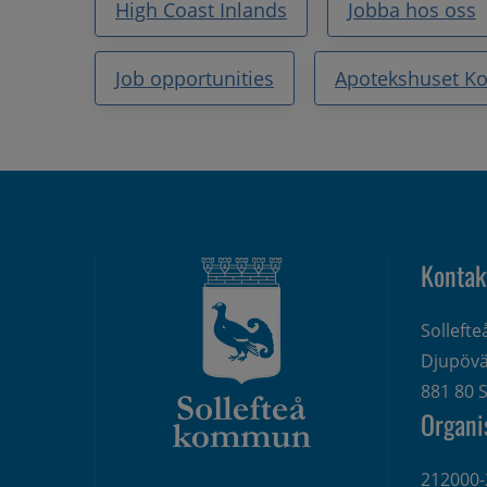
High Coast Inlands
Jobba hos oss
Job opportunities
Apotekshuset Ko
Kontak
Solleft
Djupövä
881 80 S
Organi
212000-