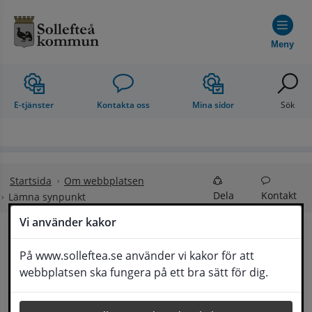
Hoppa till innehåll
Meny
E-tjänster
Kontakta oss
Mina sidor
Sök
Startsida
Om webbplatsen
Dela
Kontakt
Lämna synpunkt
Vi använder kakor
Lämna synpunkt
På www.solleftea.se använder vi kakor för att
Lyssna
webbplatsen ska fungera på ett bra sätt för dig.
Här kan du lämna synpunkter, förslag och 
klagomål, men också ge oss beröm på hemsida 