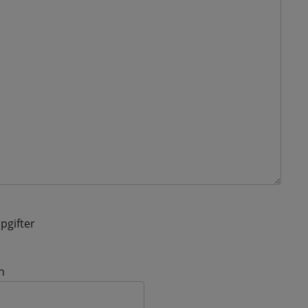
pgifter
n