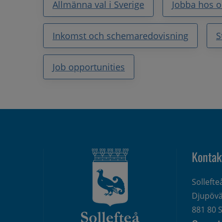
Allmänna val i Sverige
Jobba hos o
Inkomst och schemaredovisning
S
Job opportunities
Kontak
Solleft
Djupövä
881 80 S