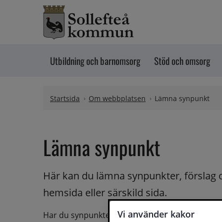
Hoppa till innehåll
Utbildning och barnomsorg
Stöd och omsorg
Startsida
Om webbplatsen
Lämna synpunkt
Lämna synpunkt
Här kan du lämna synpunkter, förslag 
hemsida eller särskild sida.
Vi använder kakor
Har du synpunkter på webbplatsen kan du skicka i