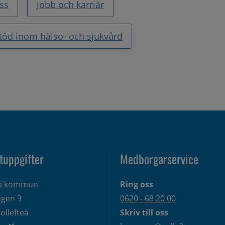
ss
Jobb och karriär
töd inom hälso- och sjukvård
tuppgifter
Medborgarservice
eå kommun
Ring oss
gen 3 
0620 - 68 20 00
ollefteå
Skriv till oss