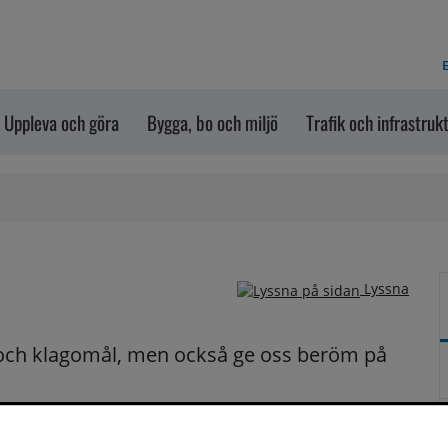
E
Uppleva och göra
Bygga, bo och miljö
Trafik och infrastruk
Lyssna
och klagomål, men också ge oss beröm på 
n dem via formuläret nedanför. Vill du att vi ska 