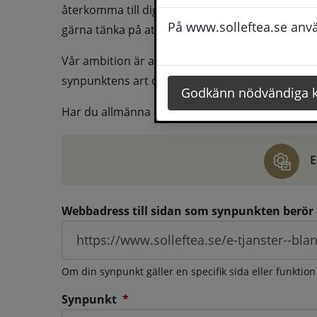
återkomma till dig behöver du även fylla i dina k
På www.solleftea.se använ
gärna tänka på att vara så tydlig som möjligt för 
Vår ambition är att besvara synpunkter så snart
synpunktens art och omfång.
Godkänn nödvändiga 
Har du allmänna synpunkter, klagomål eller ber
E
Webbadress till sidan som synpunkten berör
Om din synpunkt gäller en specifik sida eller funktion
(obligatorisk)
Synpunkt
*