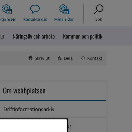
-tjänster
Kontakta oss
Mina sidor
Sök
tur
Näringsliv och arbete
Kommun och politik
Skriv ut
Dela
Kontakt
Om webbplatsen
Driftinformationsarkiv
Hantering av personuppgifter