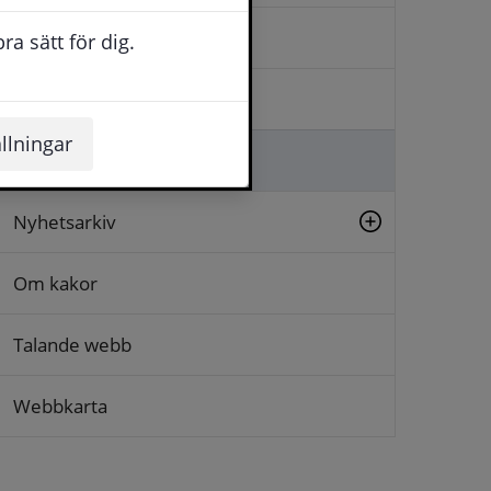
Kontakta oss
a sätt för dig.
Logga in
llningar
Lämna synpunkt
Nyhetsarkiv
Om kakor
Talande webb
Webbkarta