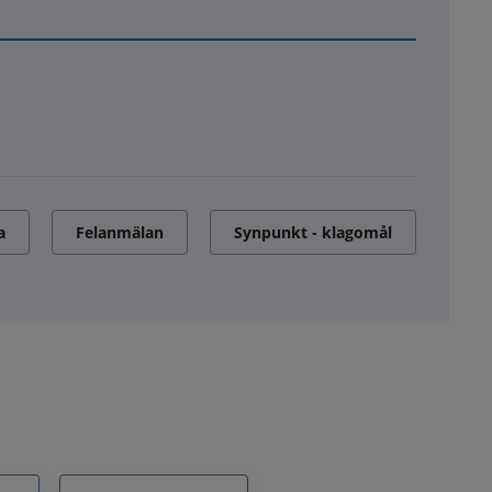
a
Felanmälan
Synpunkt - klagomål