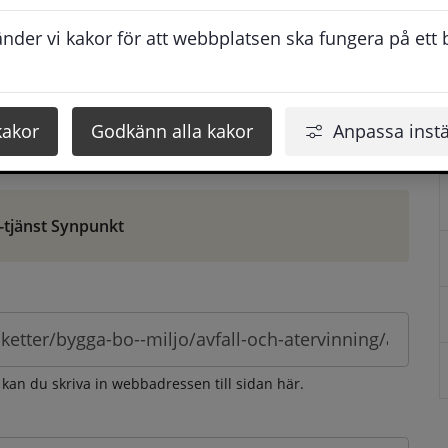
ontaktuppgifter. När du skriver in din synpunkt får du 
der vi kakor för att webbplatsen ska fungera på ett br
att vi ska kunna hjälpa dig bättre.
 som möjligt, men svarstiden beror givetvis på 
kakor
Godkänn alla kakor
Anpassa instä
öm gör du det via e-tjänsten Synpunkt
-tjänst Synpunkt
 kan du skriva in webbadressen till sidan här.