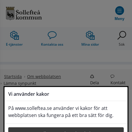
Hoppa till innehåll
Meny
E-tjänster
Kontakta oss
Mina sidor
Sök
Startsida
Om webbplatsen
Dela
Kontakt
Lämna synpunkt
Vi använder kakor
Lämna synpunkt
På www.solleftea.se använder vi kakor för att
Lyssna
webbplatsen ska fungera på ett bra sätt för dig.
Här kan du lämna synpunkter, förslag och 
klagomål, men också ge oss beröm på hemsida 