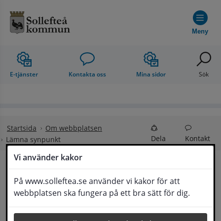
Hoppa till innehåll
Meny
E-tjänster
Kontakta oss
Mina sidor
Sök
Startsida
Om webbplatsen
Dela
Kontakt
Lämna synpunkt
Vi använder kakor
Lämna synpunkt
På www.solleftea.se använder vi kakor för att
Lyssna
webbplatsen ska fungera på ett bra sätt för dig.
Här kan du lämna synpunkter, förslag och 
klagomål, men också ge oss beröm på hemsida 