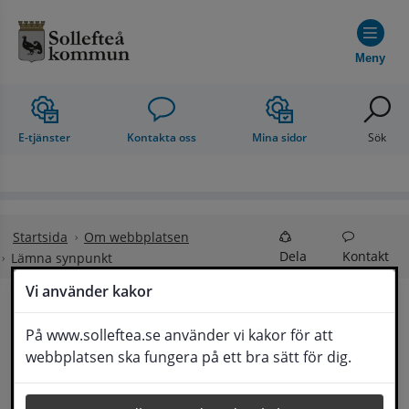
Hoppa till innehåll
Meny
E-tjänster
Kontakta oss
Mina sidor
Sök
Startsida
Om webbplatsen
Dela
Kontakt
Lämna synpunkt
Vi använder kakor
Lämna synpunkt
På www.solleftea.se använder vi kakor för att
Lyssna
webbplatsen ska fungera på ett bra sätt för dig.
Här kan du lämna synpunkter, förslag och 
klagomål, men också ge oss beröm på hemsida 