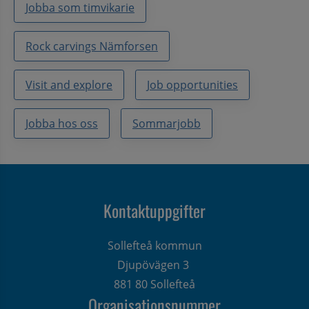
Jobba som timvikarie
Rock carvings Nämforsen
Visit and explore
Job opportunities
Jobba hos oss
Sommarjobb
Kontaktuppgifter
Sollefteå kommun
Djupövägen 3 
881 80 Sollefteå
Organisationsnummer