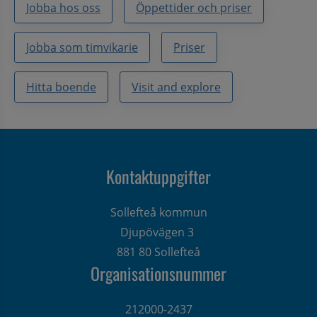
Jobba hos oss
Öppettider och priser
Jobba som timvikarie
Priser
Hitta boende
Visit and explore
Kontaktuppgifter
Sollefteå kommun
Djupövägen 3 
881 80 Sollefteå
Organisationsnummer
212000-2437