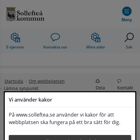
Hoppa till innehåll
Meny
E-tjänster
Kontakta oss
Mina sidor
Sök
Startsida
Om webbplatsen
Dela
Kontakt
Lämna synpunkt
Vi använder kakor
Lämna synpunkt
På www.solleftea.se använder vi kakor för att
Lyssna
webbplatsen ska fungera på ett bra sätt för dig.
Här kan du lämna synpunkter, förslag och 
klagomål, men också ge oss beröm på hemsida 