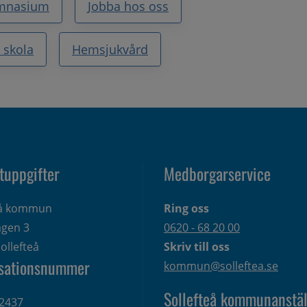
mnasium
Jobba hos oss
 skola
Hemsjukvård
tuppgifter
Medborgarservice
eå kommun
Ring oss
gen 3 
0620 - 68 20 00
ollefteå
Skriv till oss
sationsnummer
kommun@solleftea.se
Sollefteå kommunanstäl
2437