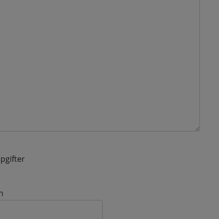
pgifter
n