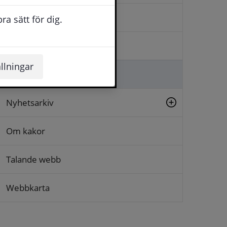
Kontakta oss
a sätt för dig.
Logga in
llningar
Lämna synpunkt
Nyhetsarkiv
Om kakor
Talande webb
Webbkarta