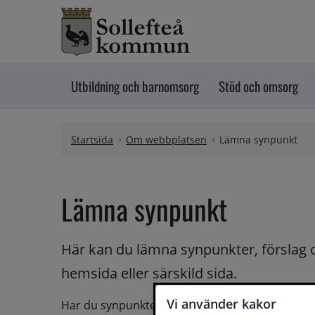
Hoppa till innehåll
Utbildning och barnomsorg
Stöd och omsorg
Startsida
Om webbplatsen
Lämna synpunkt
Lämna synpunkt
Här kan du lämna synpunkter, förslag 
hemsida eller särskild sida.
Vi använder kakor
Har du synpunkter på webbplatsen kan du skicka i