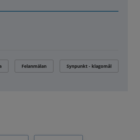
a
Felanmälan
Synpunkt - klagomål