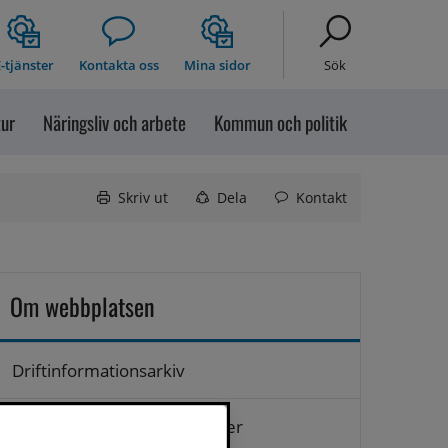
-tjänster
Kontakta oss
Mina sidor
Sök
tur
Näringsliv och arbete
Kommun och politik
Skriv ut
Dela
Kontakt
Om webbplatsen
Driftinformationsarkiv
Hantering av personuppgifter