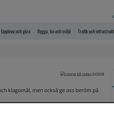
E
Uppleva och göra
Bygga, bo och miljö
Trafik och infrastruk
Lyssna
och klagomål, men också ge oss beröm på 
n dem via formuläret nedanför. Vill du att vi ska 