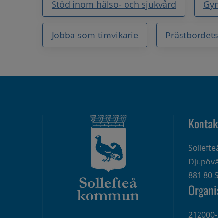
Stöd inom hälso- och sjukvård
Gy
Jobba som timvikarie
Prästbordets
Kontak
Solleft
Djupövä
881 80 S
Organi
212000-