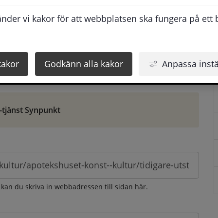
ontaktuppgifter. När du skriver in din synpunkt får du 
der vi kakor för att webbplatsen ska fungera på ett br
att vi ska kunna hjälpa dig bättre.
 som möjligt, men svarstiden beror givetvis på 
kakor
Godkänn alla kakor
Anpassa instä
öm gör du det via e-tjänsten Synpunkt
-tjänst Synpunkt
 kan du skriva in webbadressen till sidan här.