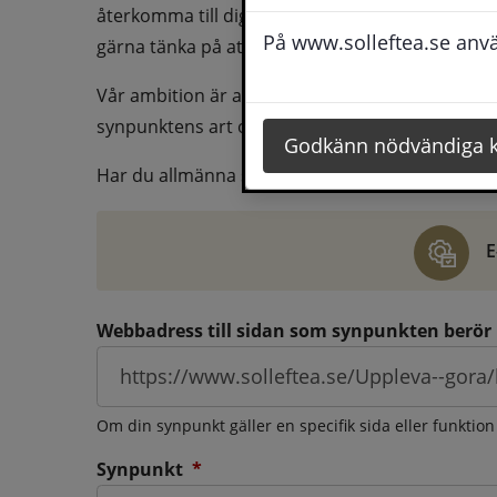
återkomma till dig behöver du även fylla i dina k
På www.solleftea.se använ
gärna tänka på att vara så tydlig som möjligt för 
Vår ambition är att besvara synpunkter så snart
synpunktens art och omfång.
Godkänn nödvändiga 
Har du allmänna synpunkter, klagomål eller ber
E
Webbadress till sidan som synpunkten berör
Om din synpunkt gäller en specifik sida eller funktion
(obligatorisk)
Synpunkt
*