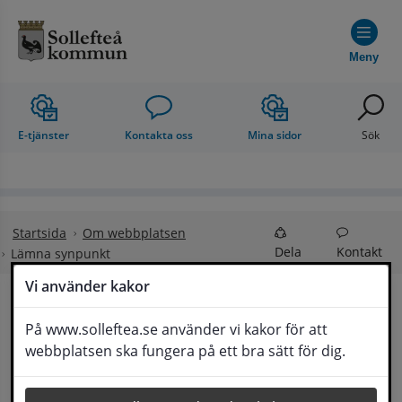
Hoppa till innehåll
Meny
E-tjänster
Kontakta oss
Mina sidor
Sök
Startsida
Om webbplatsen
Dela
Kontakt
Lämna synpunkt
Vi använder kakor
Lämna synpunkt
På www.solleftea.se använder vi kakor för att
Lyssna
webbplatsen ska fungera på ett bra sätt för dig.
Här kan du lämna synpunkter, förslag och 
klagomål, men också ge oss beröm på hemsida 