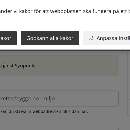
ontaktuppgifter. När du skriver in din synpunkt får du 
der vi kakor för att webbplatsen ska fungera på ett br
att vi ska kunna hjälpa dig bättre.
 som möjligt, men svarstiden beror givetvis på 
kakor
Godkänn alla kakor
Anpassa instä
öm gör du det via e-tjänsten Synpunkt
-tjänst Synpunkt
 kan du skriva in webbadressen till sidan här.