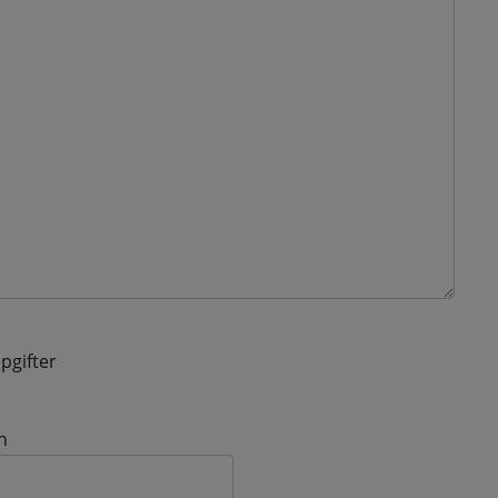
pgifter
n