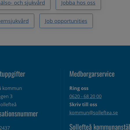
älso- och sjukvård
Jobba hos oss
emsjukvård
Job opportunities
tuppgifter
Medborgarservice
eå kommun
Ring oss
gen 3 
0620 - 68 20 00
ollefteå
Skriv till oss
sationsnummer
kommun@solleftea.se
Sollefteå kommunanstäl
2437