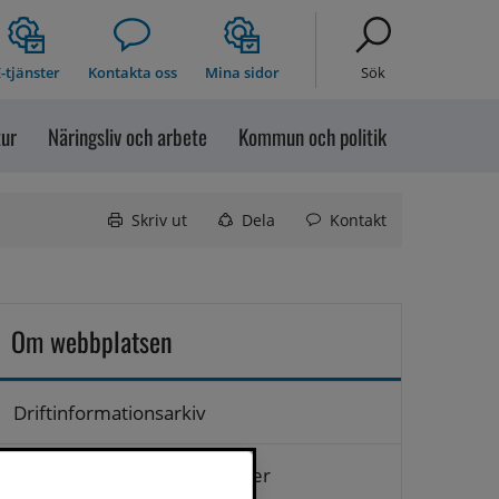
-tjänster
Kontakta oss
Mina sidor
Sök
tur
Näringsliv och arbete
Kommun och politik
Skriv ut
Dela
Kontakt
Om webbplatsen
Driftinformationsarkiv
Hantering av personuppgifter