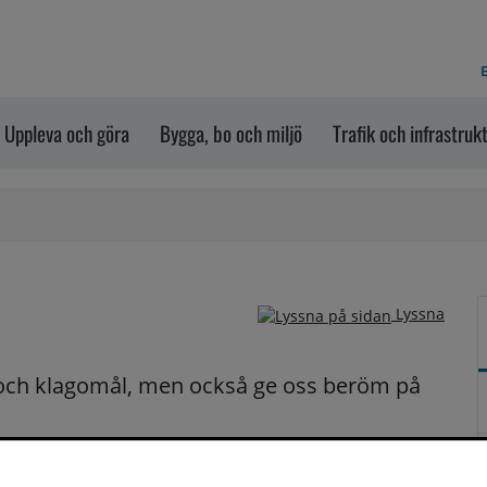
E
Uppleva och göra
Bygga, bo och miljö
Trafik och infrastruk
Lyssna
och klagomål, men också ge oss beröm på 
n dem via formuläret nedanför. Vill du att vi ska 