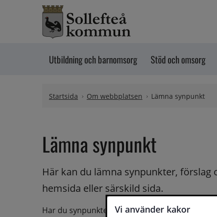
Hoppa till innehåll
Utbildning och barnomsorg
Stöd och omsorg
Startsida
Om webbplatsen
Lämna synpunkt
Lämna synpunkt
Här kan du lämna synpunkter, förslag 
hemsida eller särskild sida.
Vi använder kakor
Har du synpunkter på webbplatsen kan du skicka i