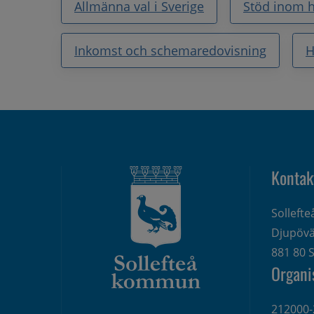
Allmänna val i Sverige
Stöd inom h
Inkomst och schemaredovisning
H
Kontak
Solleft
Djupövä
881 80 S
Organi
212000-