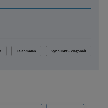
a
Felanmälan
Synpunkt - klagomål