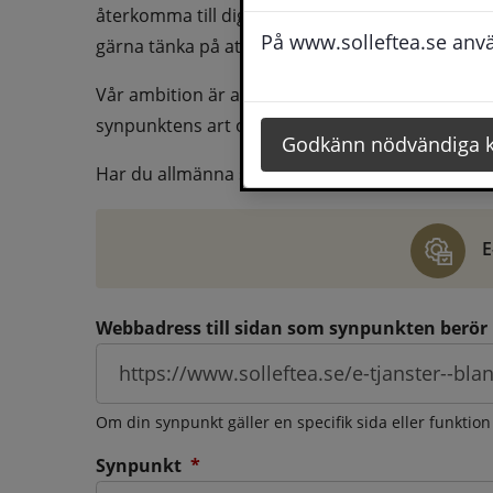
återkomma till dig behöver du även fylla i dina k
På www.solleftea.se använ
gärna tänka på att vara så tydlig som möjligt för 
Vår ambition är att besvara synpunkter så snart
synpunktens art och omfång.
Godkänn nödvändiga 
Har du allmänna synpunkter, klagomål eller ber
E
Webbadress till sidan som synpunkten berör
Om din synpunkt gäller en specifik sida eller funktion
(obligatorisk)
Synpunkt
*