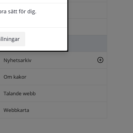
Kontakta oss
a sätt för dig.
Logga in
llningar
Lämna synpunkt
Nyhetsarkiv
Om kakor
Talande webb
Webbkarta