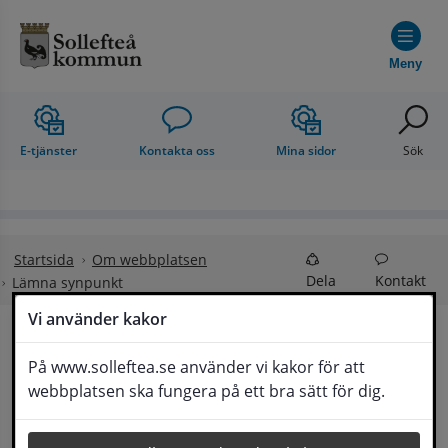
Hoppa till innehåll
Meny
E-tjänster
Kontakta oss
Mina sidor
Sök
Startsida
Om webbplatsen
Dela
Kontakt
Lämna synpunkt
Vi använder kakor
Lämna synpunkt
På www.solleftea.se använder vi kakor för att
Lyssna
webbplatsen ska fungera på ett bra sätt för dig.
Här kan du lämna synpunkter, förslag och 
klagomål, men också ge oss beröm på hemsida 