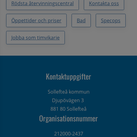
Rödsta återvinningscentral
Kontakta oss
Öppettider och priser
Bad
Specops
Jobba som timvikarie
Kontaktuppgifter
Sollefteå kommun
Djupövägen 3 
881 80 Sollefteå
Organisationsnummer
212000-2437