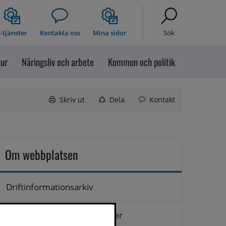
-tjänster
Kontakta oss
Mina sidor
Sök
tur
Näringsliv och arbete
Kommun och politik
Skriv ut
Dela
Kontakt
Om webbplatsen
Driftinformationsarkiv
Hantering av personuppgifter