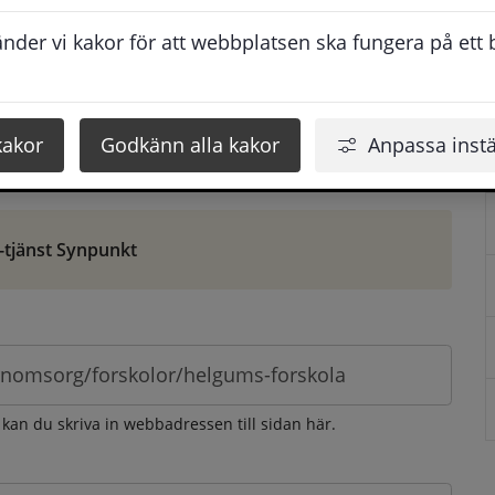
ontaktuppgifter. När du skriver in din synpunkt får du 
der vi kakor för att webbplatsen ska fungera på ett br
att vi ska kunna hjälpa dig bättre.
 som möjligt, men svarstiden beror givetvis på 
kakor
Godkänn alla kakor
Anpassa instä
öm gör du det via e-tjänsten Synpunkt
-tjänst Synpunkt
 kan du skriva in webbadressen till sidan här.