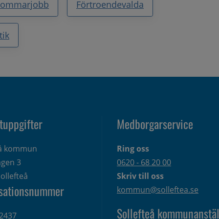
Sommarjobb
Förtroendevalda
tik
tuppgifter
Medborgarservice
eå kommun
Ring oss
gen 3 
0620 - 68 20 00
ollefteå
Skriv till oss
sationsnummer
kommun@solleftea.se
Sollefteå kommunanstäl
2437