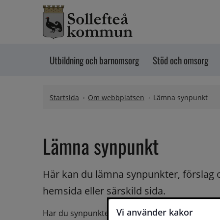
Hoppa till innehåll
Utbildning och barnomsorg
Stöd och omsorg
Startsida
Om webbplatsen
Lämna synpunkt
Lämna synpunkt
Här kan du lämna synpunkter, förslag 
hemsida eller särskild sida.
Vi använder kakor
Har du synpunkter på webbplatsen kan du skicka i