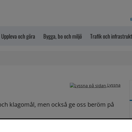
E
Uppleva och göra
Bygga, bo och miljö
Trafik och infrastruk
Lyssna
och klagomål, men också ge oss beröm på 
n dem via formuläret nedanför. Vill du att vi ska 