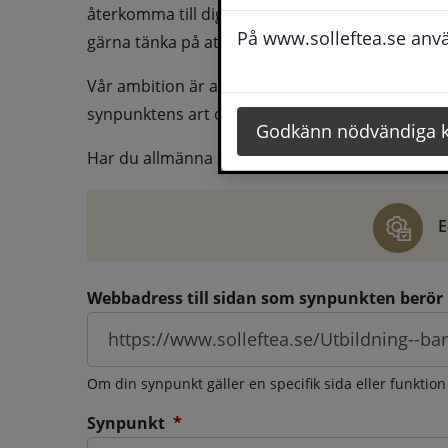
återkomma till dig behöver du även fylla i dina k
På www.solleftea.se använ
gärna tänka på att vara så tydlig som möjligt för 
Vår ambition är att besvara synpunkter så snart
synpunktens art och omfång.
Godkänn nödvändiga 
Har du allmänna synpunkter, klagomål eller ber
E
Webbadress till sidan som synpunkten berör
Om din synpunkt gäller en specifik sida eller funktion
(obligatorisk)
Synpunkt
*