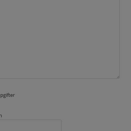
pgifter
n