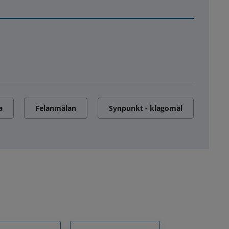
a
Felanmälan
Synpunkt - klagomål