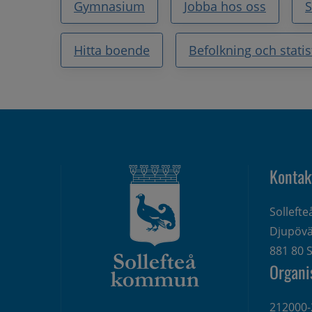
Gymnasium
Jobba hos oss
Hitta boende
Befolkning och statis
Kontak
Solleft
Djupövä
881 80 S
Organi
212000-