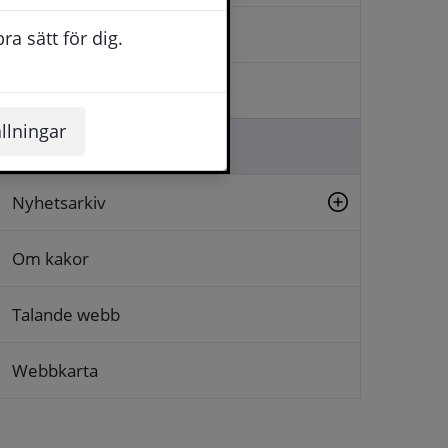
Kontakta oss
a sätt för dig.
Logga in
llningar
Lämna synpunkt
Nyhetsarkiv
Om kakor
Talande webb
Webbkarta