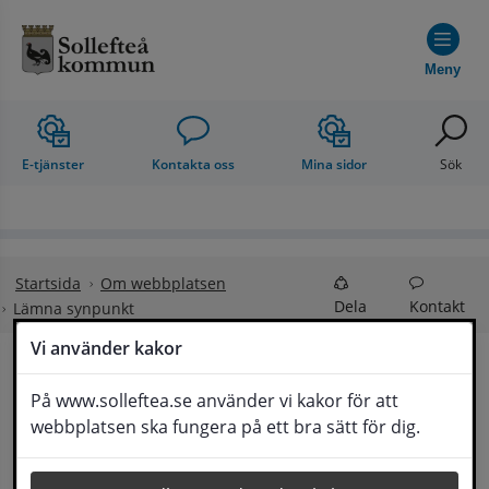
Hoppa till innehåll
Meny
E-tjänster
Kontakta oss
Mina sidor
Sök
Startsida
Om webbplatsen
Dela
Kontakt
Lämna synpunkt
Vi använder kakor
Lämna synpunkt
På www.solleftea.se använder vi kakor för att
Lyssna
webbplatsen ska fungera på ett bra sätt för dig.
Här kan du lämna synpunkter, förslag och 
klagomål, men också ge oss beröm på hemsida 