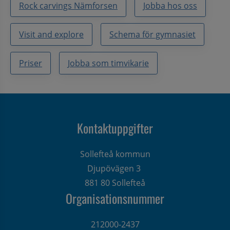
Rock carvings Nämforsen
Jobba hos oss
Visit and explore
Schema för gymnasiet
Priser
Jobba som timvikarie
Kontaktuppgifter
Sollefteå kommun
Djupövägen 3 
881 80 Sollefteå
Organisationsnummer
212000-2437