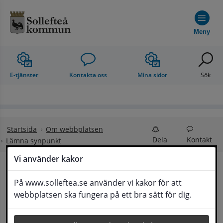
Hoppa till innehåll
Meny
E-tjänster
Kontakta oss
Mina sidor
Sök
Startsida
Om webbplatsen
Dela
Kontakt
Lämna synpunkt
Vi använder kakor
Lämna synpunkt
På www.solleftea.se använder vi kakor för att
Lyssna
webbplatsen ska fungera på ett bra sätt för dig.
Här kan du lämna synpunkter, förslag och 
klagomål, men också ge oss beröm på hemsida 