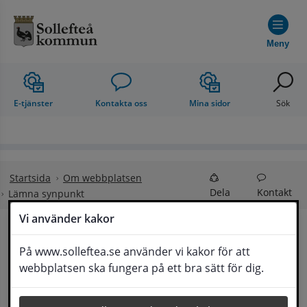
Hoppa till innehåll
Meny
E-tjänster
Kontakta oss
Mina sidor
Sök
Startsida
Om webbplatsen
Dela
Kontakt
Lämna synpunkt
Vi använder kakor
Lämna synpunkt
På www.solleftea.se använder vi kakor för att
Lyssna
webbplatsen ska fungera på ett bra sätt för dig.
Här kan du lämna synpunkter, förslag och 
klagomål, men också ge oss beröm på hemsida 