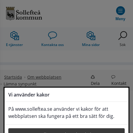
Hoppa till innehåll
Meny
E-tjänster
Kontakta oss
Mina sidor
Sök
Startsida
Om webbplatsen
Dela
Kontakt
Lämna synpunkt
Vi använder kakor
Lämna synpunkt
På www.solleftea.se använder vi kakor för att
Lyssna
webbplatsen ska fungera på ett bra sätt för dig.
Här kan du lämna synpunkter, förslag och 
klagomål, men också ge oss beröm på hemsida 