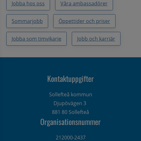
Jobba hos oss
Våra ambassadörer
Sommarjobb
Öppettider och priser
Jobba som timvikarie
Jobb och karriär
Kontaktuppgifter
Sollefteå kommun
Djupövägen 3 
881 80 Sollefteå
Organisationsnummer
212000-2437