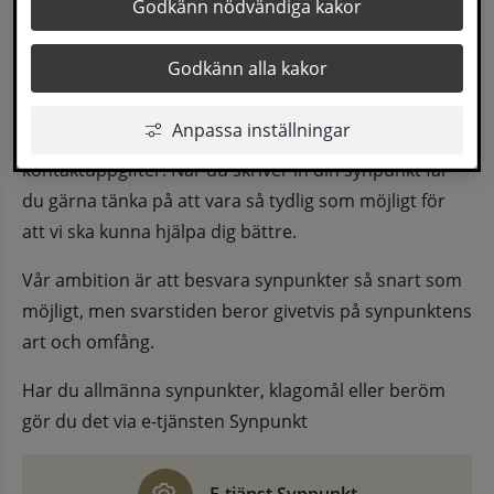
Godkänn nödvändiga kakor
eller särskild sida.
Godkänn alla kakor
Har du synpunkter på webbplatsen kan du skicka in 
dem via formuläret nedanför. Vill du att vi ska 
Anpassa inställningar
återkomma till dig behöver du även fylla i dina 
kontaktuppgifter. När du skriver in din synpunkt får 
du gärna tänka på att vara så tydlig som möjligt för 
att vi ska kunna hjälpa dig bättre.
Vår ambition är att besvara synpunkter så snart som 
möjligt, men svarstiden beror givetvis på synpunktens 
art och omfång.
Har du allmänna synpunkter, klagomål eller beröm 
gör du det via e-tjänsten Synpunkt