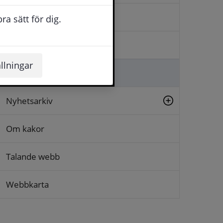
Kontakta oss
a sätt för dig.
Logga in
llningar
Lämna synpunkt
Nyhetsarkiv
Om kakor
Talande webb
Webbkarta