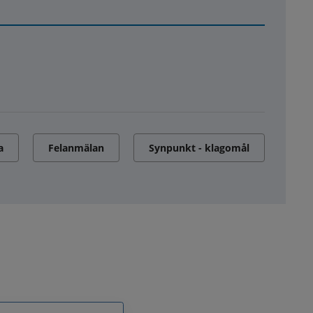
a
Felanmälan
Synpunkt - klagomål