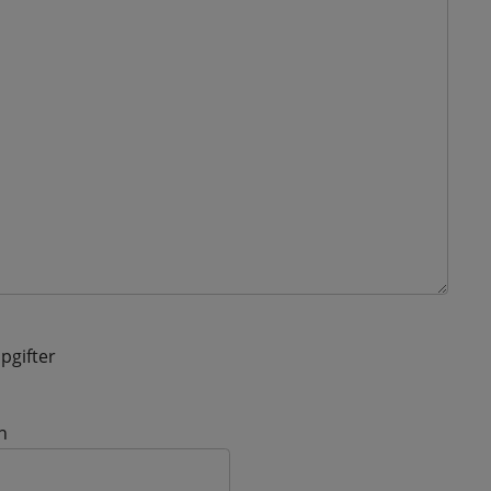
pgifter
n