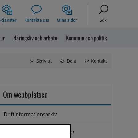
-tjänster
Kontakta oss
Mina sidor
Sök
tur
Näringsliv och arbete
Kommun och politik
Skriv ut
Dela
Kontakt
Om webbplatsen
Driftinformationsarkiv
Hantering av personuppgifter