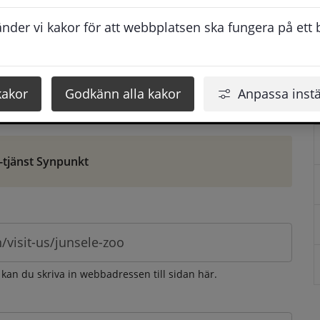
ontaktuppgifter. När du skriver in din synpunkt får du 
der vi kakor för att webbplatsen ska fungera på ett br
att vi ska kunna hjälpa dig bättre.
 som möjligt, men svarstiden beror givetvis på 
kakor
Godkänn alla kakor
Anpassa instä
öm gör du det via e-tjänsten Synpunkt
-tjänst Synpunkt
 kan du skriva in webbadressen till sidan här.