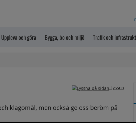
E
Uppleva och göra
Bygga, bo och miljö
Trafik och infrastruk
Lyssna
och klagomål, men också ge oss beröm på 
n dem via formuläret nedanför. Vill du att vi ska 