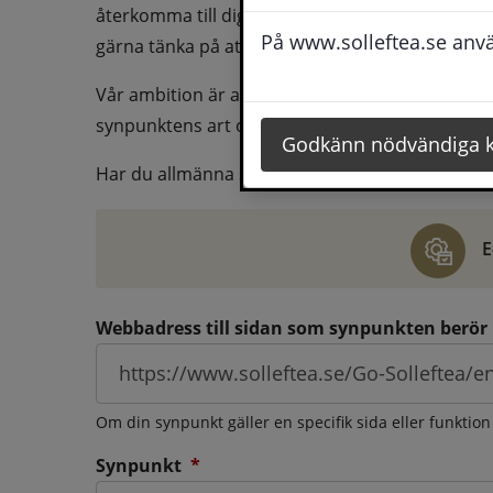
återkomma till dig behöver du även fylla i dina k
På www.solleftea.se använ
gärna tänka på att vara så tydlig som möjligt för 
Vår ambition är att besvara synpunkter så snart
synpunktens art och omfång.
Godkänn nödvändiga 
Har du allmänna synpunkter, klagomål eller ber
E
Webbadress till sidan som synpunkten berör
Om din synpunkt gäller en specifik sida eller funktion
(obligatorisk)
Synpunkt
*