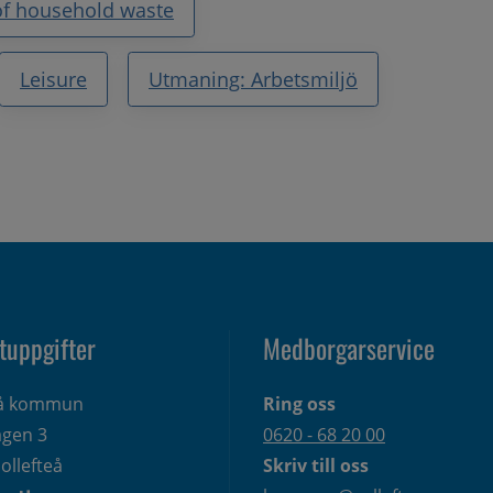
of household waste
Leisure
Utmaning: Arbetsmiljö
tuppgifter
Medborgarservice
eå kommun
Ring oss
gen 3 
0620 - 68 20 00
ollefteå
Skriv till oss