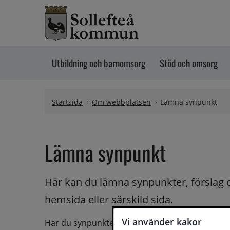
Hoppa till innehåll
Utbildning och barnomsorg
Stöd och omsorg
Startsida
Om webbplatsen
Lämna synpunkt
Lämna synpunkt
Här kan du lämna synpunkter, förslag 
hemsida eller särskild sida.
Vi använder kakor
Har du synpunkter på webbplatsen kan du skicka i