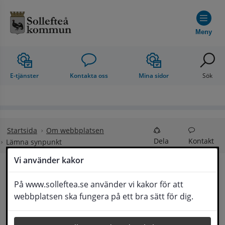
Hoppa till innehåll
Meny
E-tjänster
Kontakta oss
Mina sidor
Sök
Startsida
Om webbplatsen
Dela
Kontakt
Lämna synpunkt
Vi använder kakor
Lämna synpunkt
På www.solleftea.se använder vi kakor för att
Lyssna
webbplatsen ska fungera på ett bra sätt för dig.
Här kan du lämna synpunkter, förslag och 
klagomål, men också ge oss beröm på hemsida 