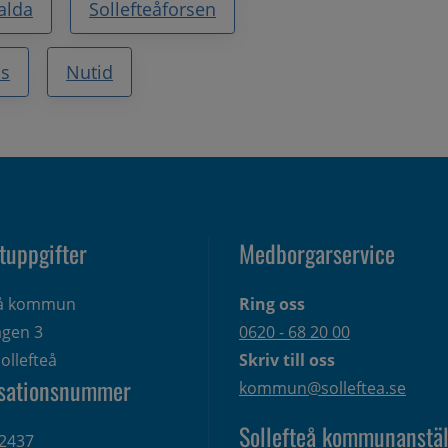
alda
Sollefteåforsen
ss
Nutid
tuppgifter
Medborgarservice
eå kommun
Ring oss
gen 3 
0620 - 68 20 00
ollefteå
Skriv till oss
sationsnummer
kommun@solleftea.se
Sollefteå kommunanstäl
2437