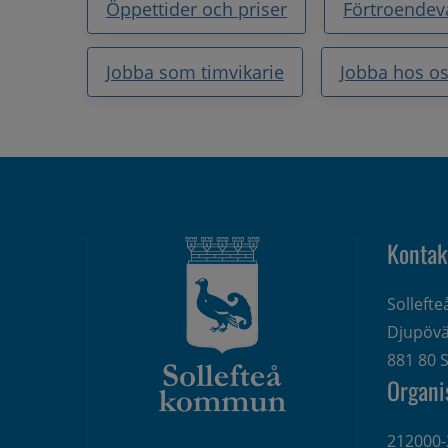
Öppettider och priser
Förtroendev
Jobba som timvikarie
Jobba hos o
Kontak
Solleft
Djupövä
881 80 S
Organi
212000-