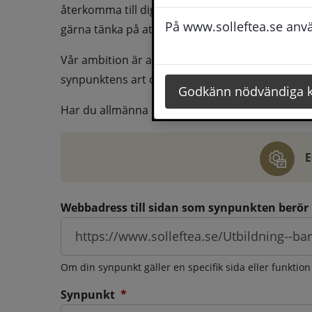
återkomma till dig behöver du även fylla i dina k
På www.solleftea.se använ
gärna tänka på att vara så tydlig som möjligt för 
Vår ambition är att besvara synpunkter så snart
synpunktens art och omfång.
Godkänn nödvändiga 
Har du allmänna synpunkter, klagomål eller ber
E
Webbadress till sidan som synpunkten berör
Om din synpunkt gäller en specifik sida eller funktion
(obligatorisk)
Synpunkt
*