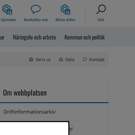
-tjänster
Kontakta oss
Mina sidor
Sök
tur
Näringsliv och arbete
Kommun och politik
Skriv ut
Dela
Kontakt
Om webbplatsen
Driftinformationsarkiv
Hantering av personuppgifter