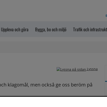
E
Uppleva och göra
Bygga, bo och miljö
Trafik och infrastruk
Lyssna
och klagomål, men också ge oss beröm på 
n dem via formuläret nedanför. Vill du att vi ska 