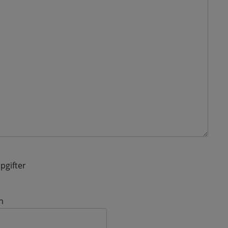
pgifter
n