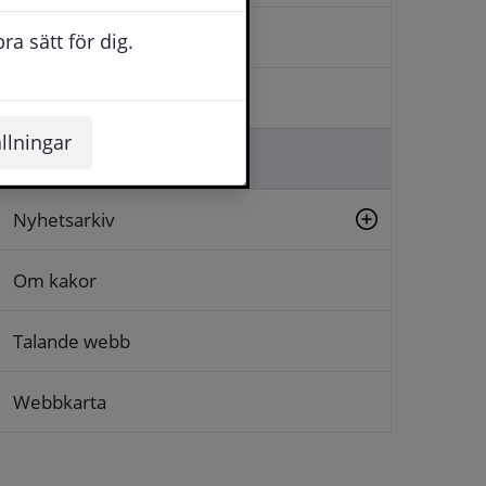
Kontakta oss
a sätt för dig.
Logga in
llningar
Lämna synpunkt
Nyhetsarkiv
Om kakor
Talande webb
Webbkarta