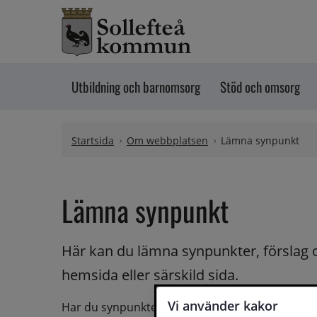
Hoppa till innehåll
Utbildning och barnomsorg
Stöd och omsorg
Startsida
Om webbplatsen
Lämna synpunkt
Lämna synpunkt
Här kan du lämna synpunkter, förslag 
hemsida eller särskild sida.
Vi använder kakor
Har du synpunkter på webbplatsen kan du skicka i