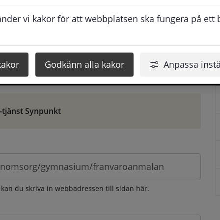
ontaktuppgifter. När du skriver in din synpunkt får du 
der vi kakor för att webbplatsen ska fungera på ett br
att vi ska kunna hjälpa dig bättre.
 som möjligt, men svarstiden beror givetvis på 
kakor
Godkänn alla kakor
Anpassa instä
öm gör du det via e-tjänsten Synpunkt
-tjänst Synpunkt
 kan du skriva in webbadressen till sidan här.