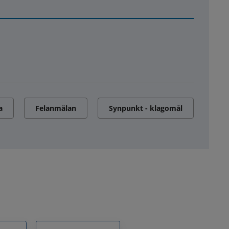
a
Felanmälan
Synpunkt - klagomål