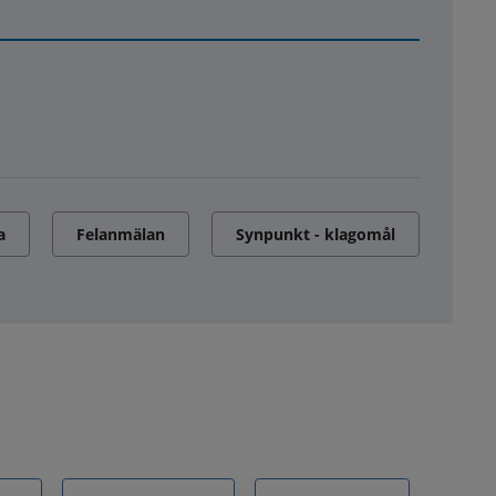
a
Felanmälan
Synpunkt - klagomål