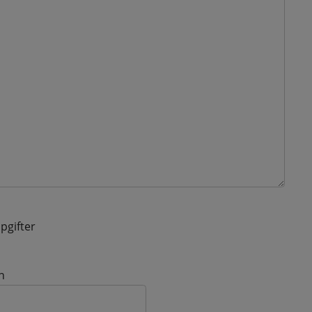
pgifter
n