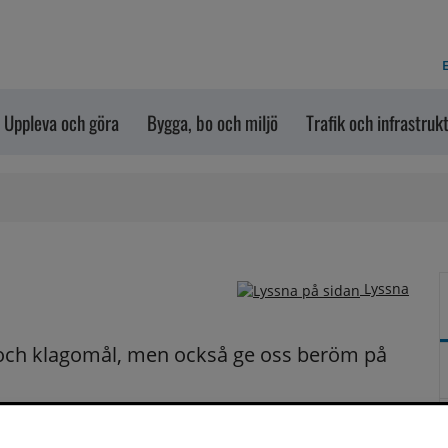
E
Uppleva och göra
Bygga, bo och miljö
Trafik och infrastruk
Lyssna
och klagomål, men också ge oss beröm på 
n dem via formuläret nedanför. Vill du att vi ska 