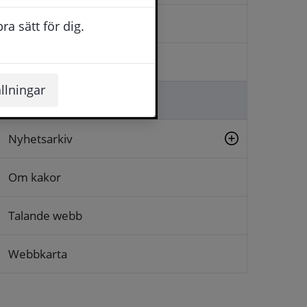
Kontakta oss
a sätt för dig.
Logga in
llningar
Lämna synpunkt
Nyhetsarkiv
Om kakor
Talande webb
Webbkarta