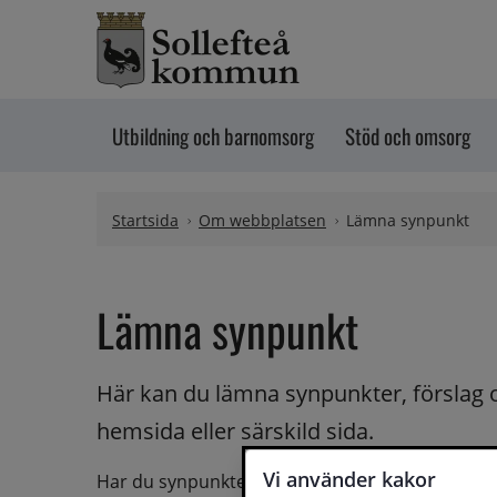
Hoppa till innehåll
Utbildning och barnomsorg
Stöd och omsorg
Startsida
Om webbplatsen
Lämna synpunkt
Lämna synpunkt
Här kan du lämna synpunkter, förslag 
hemsida eller särskild sida.
Vi använder kakor
Har du synpunkter på webbplatsen kan du skicka i