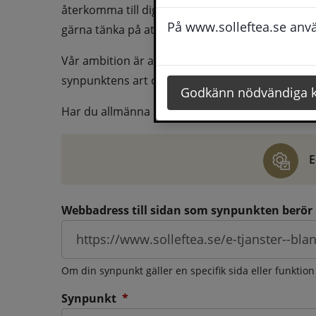
återkomma till dig behöver du även fylla i dina k
På www.solleftea.se använ
gärna tänka på att vara så tydlig som möjligt för 
Vår ambition är att besvara synpunkter så snart
synpunktens art och omfång.
Godkänn nödvändiga 
Har du allmänna synpunkter, klagomål eller ber
E
Webbadress till sidan som synpunkten berör
Om din synpunkt gäller en specifik sida eller funktion
(obligatorisk)
Synpunkt
*