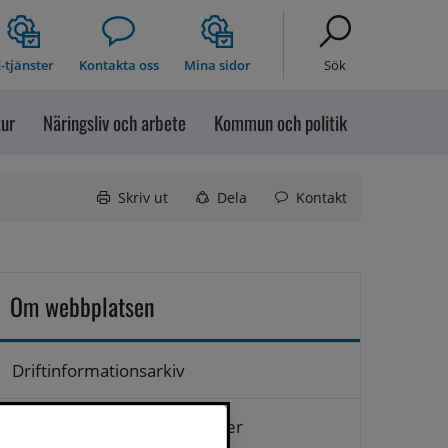
-tjänster
Kontakta oss
Mina sidor
Sök
tur
Näringsliv och arbete
Kommun och politik
Skriv ut
Dela
Kontakt
Om webbplatsen
Driftinformationsarkiv
Hantering av personuppgifter