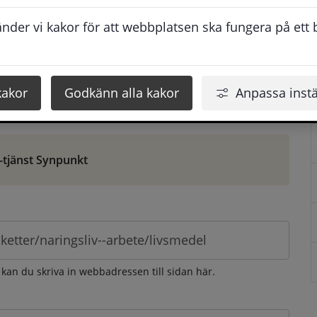
ontaktuppgifter. När du skriver in din synpunkt får du 
der vi kakor för att webbplatsen ska fungera på ett br
att vi ska kunna hjälpa dig bättre.
 som möjligt, men svarstiden beror givetvis på 
kakor
Godkänn alla kakor
Anpassa instä
öm gör du det via e-tjänsten Synpunkt
-tjänst Synpunkt
 kan du skriva in webbadressen till sidan här.