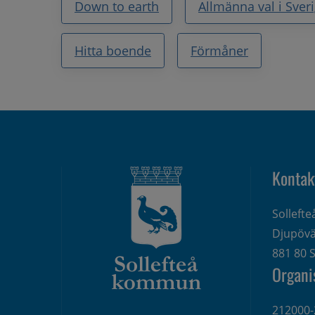
Down to earth
Allmänna val i Sver
Hitta boende
Förmåner
Kontak
Solleft
Djupövä
881 80 S
Organi
212000-