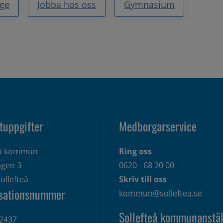
ige
Jobba hos oss
Gymnasium
tuppgifter
Medborgarservice
eå kommun
Ring oss
gen 3 
0620 - 68 20 00
ollefteå
Skriv till oss
sationsnummer
kommun@solleftea.se
Sollefteå kommunanstäl
2437