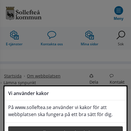
Hoppa till innehåll
Meny
E-tjänster
Kontakta oss
Mina sidor
Sök
Startsida
Om webbplatsen
Dela
Kontakt
Lämna synpunkt
Vi använder kakor
Lämna synpunkt
På www.solleftea.se använder vi kakor för att
Lyssna
webbplatsen ska fungera på ett bra sätt för dig.
Här kan du lämna synpunkter, förslag och 
klagomål, men också ge oss beröm på hemsida 