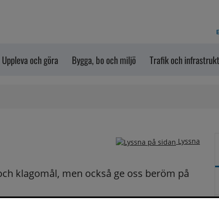
E
Uppleva och göra
Bygga, bo och miljö
Trafik och infrastruk
Lyssna
och klagomål, men också ge oss beröm på 
n dem via formuläret nedanför. Vill du att vi ska 