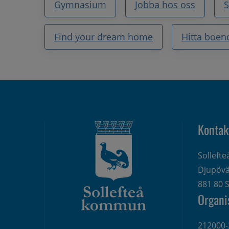
Gymnasium
Jobba hos oss
Find your dream home
Hitta boen
Kontak
Solleft
Djupövä
881 80 S
Organi
212000-