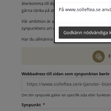
återkomma till dig behöver du även fylla i dina k
På www.solleftea.se använ
gärna tänka på att vara så tydlig som möjligt för 
Vår ambition är att besvara synpunkter så snart
synpunktens art och omfång.
Godkänn nödvändiga 
Har du allmänna synpunkter, klagomål eller ber
E
Webbadress till sidan som synpunkten berör
Om din synpunkt gäller en specifik sida eller funktion
(obligatorisk)
Synpunkt
*