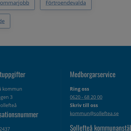
Sommarjobb
Förtroendevalda
de
tuppgifter
Medborgarservice
eå kommun
Ring oss
gen 3 
0620 - 68 20 00
ollefteå
Skriv till oss
sationsnummer
kommun@solleftea.se
Sollefteå kommunanstäl
2437