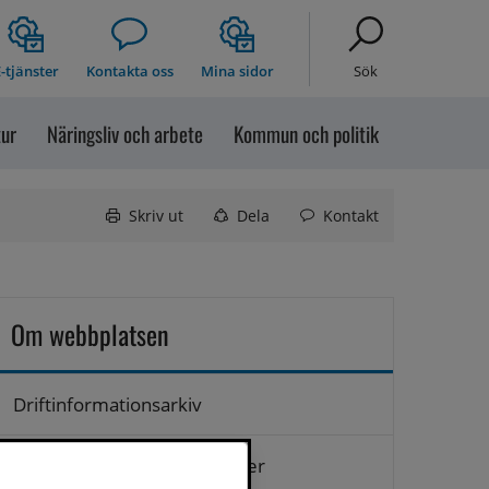
-tjänster
Kontakta oss
Mina sidor
Sök
tur
Näringsliv och arbete
Kommun och politik
Skriv ut
Dela
Kontakt
Om webbplatsen
Driftinformationsarkiv
Hantering av personuppgifter