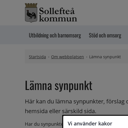
Hoppa till innehåll
Utbildning och barnomsorg
Stöd och omsorg
Startsida
Om webbplatsen
Lämna synpunkt
Lämna synpunkt
Här kan du lämna synpunkter, förslag 
hemsida eller särskild sida.
Vi använder kakor
Har du synpunkter på webbplatsen kan du skicka i