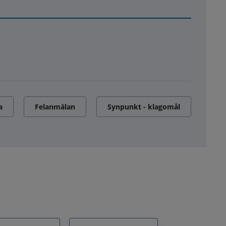
a
Felanmälan
Synpunkt - klagomål