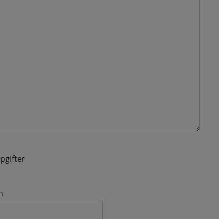
pgifter
n