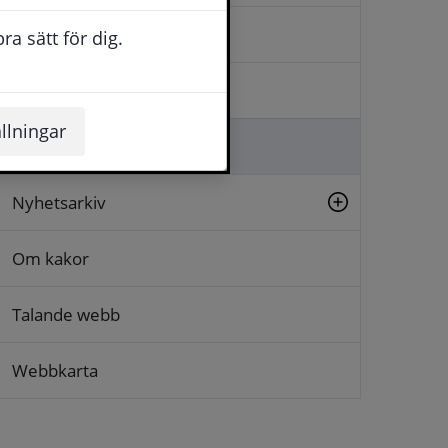
Kontakta oss
a sätt för dig.
Logga in
llningar
Lämna synpunkt
Nyhetsarkiv
Om kakor
Talande webb
Webbkarta