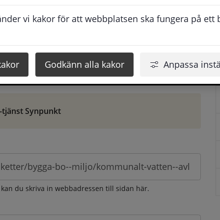
ontaktuppgifter. När du skriver in din synpunkt får du 
der vi kakor för att webbplatsen ska fungera på ett br
att vi ska kunna hjälpa dig bättre.
 som möjligt, men svarstiden beror givetvis på 
kakor
Godkänn alla kakor
Anpassa instä
öm gör du det via e-tjänsten Synpunkt
-tjänst Synpunkt
 kan du skriva in webbadressen till sidan här.