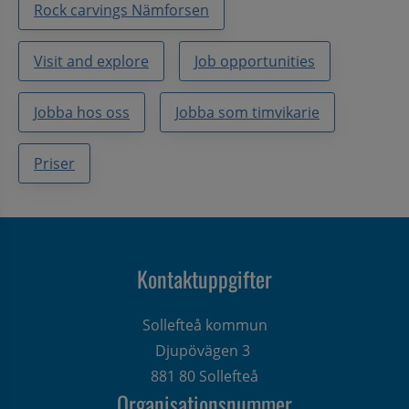
Rock carvings Nämforsen
Visit and explore
Job opportunities
Jobba hos oss
Jobba som timvikarie
Priser
Kontaktuppgifter
Sollefteå kommun
Djupövägen 3 
881 80 Sollefteå
Organisationsnummer