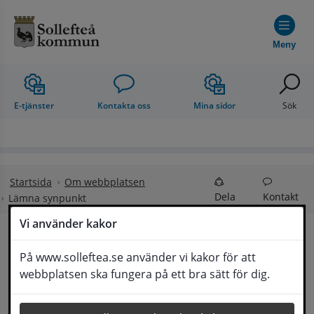
Hoppa till innehåll
Meny
E-tjänster
Kontakta oss
Mina sidor
Sök
Startsida
Om webbplatsen
Dela
Kontakt
Lämna synpunkt
Vi använder kakor
Lämna synpunkt
På www.solleftea.se använder vi kakor för att
Lyssna
webbplatsen ska fungera på ett bra sätt för dig.
Här kan du lämna synpunkter, förslag och 
klagomål, men också ge oss beröm på hemsida 