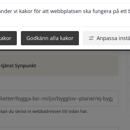
ontaktuppgifter. När du skriver in din synpunkt får du 
der vi kakor för att webbplatsen ska fungera på ett br
att vi ska kunna hjälpa dig bättre.
 som möjligt, men svarstiden beror givetvis på 
kakor
Godkänn alla kakor
Anpassa instä
öm gör du det via e-tjänsten Synpunkt
-tjänst Synpunkt
 kan du skriva in webbadressen till sidan här.