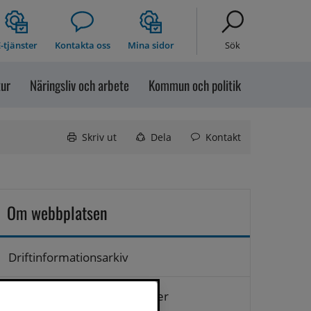
-tjänster
Kontakta oss
Mina sidor
Sök
tur
Näringsliv och arbete
Kommun och politik
Skriv ut
Dela
Kontakt
Om webbplatsen
Driftinformationsarkiv
Hantering av personuppgifter