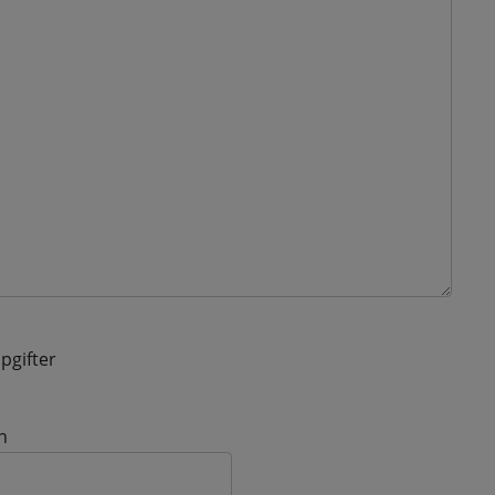
pgifter
n