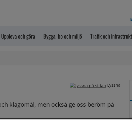
E
Uppleva och göra
Bygga, bo och miljö
Trafik och infrastruk
Lyssna
och klagomål, men också ge oss beröm på 
n dem via formuläret nedanför. Vill du att vi ska 