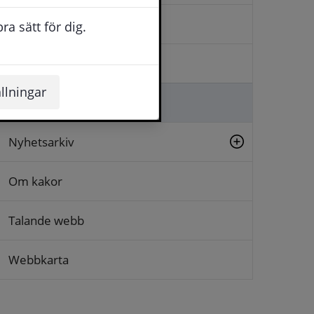
Kontakta oss
a sätt för dig.
Logga in
llningar
Lämna synpunkt
Nyhetsarkiv
Om kakor
Talande webb
Webbkarta