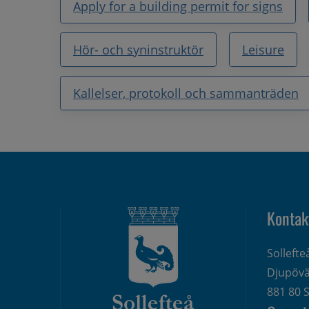
Apply for a building permit for signs
Hör- och syninstruktör
Leisure
Kallelser, protokoll och sammanträden
Kontak
Solleft
Djupövä
881 80 S