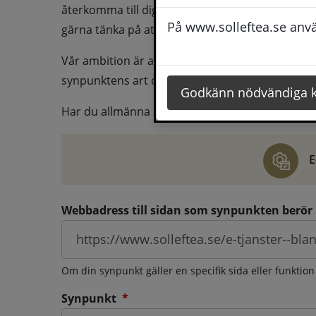
återkomma till dig behöver du även fylla i dina k
På www.solleftea.se använ
gärna tänka på att vara så tydlig som möjligt för 
Vår ambition är att besvara synpunkter så snart
synpunktens art och omfång.
Godkänn nödvändiga 
Har du allmänna synpunkter, klagomål eller ber
E
Webbadress till sidan som synpunkten berör
Om din synpunkt gäller en specifik sida eller funktion
(obligatorisk)
Synpunkt
*