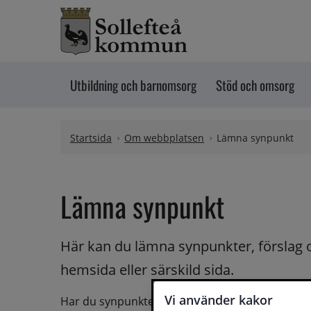
Hoppa till innehåll
Utbildning och barnomsorg
Stöd och omsorg
Startsida
Om webbplatsen
Lämna synpunkt
Lämna synpunkt
Här kan du lämna synpunkter, förslag 
hemsida eller särskild sida.
Vi använder kakor
Har du synpunkter på webbplatsen kan du skicka i