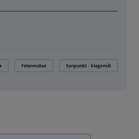
a
Felanmälan
Synpunkt - klagomål