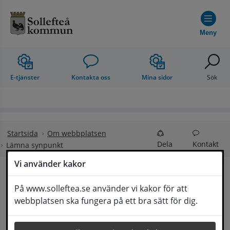
Hoppa till innehåll
Meny
E-tjänster
Kontakta oss
Mina sidor
Sök
Startsida
Om webbplatsen
Dela
Kontakt
Lämna synpunkt
Vi använder kakor
Lämna synpunkt
På www.solleftea.se använder vi kakor för att
Lyssna
webbplatsen ska fungera på ett bra sätt för dig.
Här kan du lämna synpunkter, förslag och 
klagomål, men också ge oss beröm på hemsida 