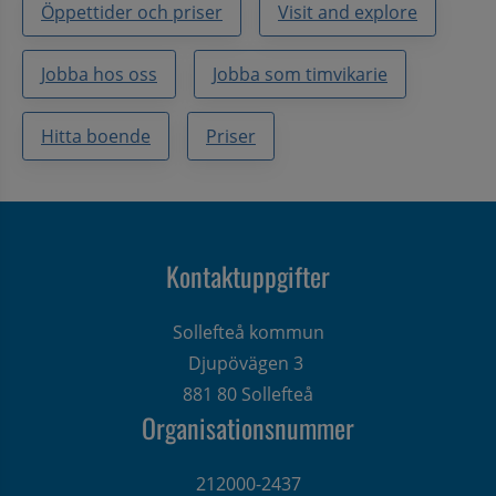
Öppettider och priser
Visit and explore
Jobba hos oss
Jobba som timvikarie
Hitta boende
Priser
Kontaktuppgifter
Sollefteå kommun
Djupövägen 3 
881 80 Sollefteå
Organisationsnummer
212000-2437