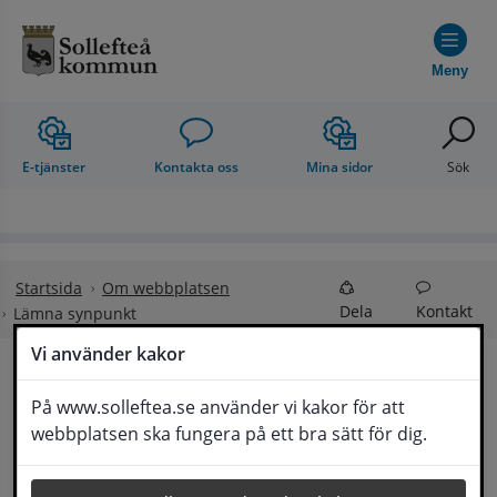
Hoppa till innehåll
Meny
E-tjänster
Kontakta oss
Mina sidor
Sök
Startsida
Om webbplatsen
Dela
Kontakt
Lämna synpunkt
Vi använder kakor
Lämna synpunkt
På www.solleftea.se använder vi kakor för att
Lyssna
webbplatsen ska fungera på ett bra sätt för dig.
Här kan du lämna synpunkter, förslag och 
klagomål, men också ge oss beröm på hemsida 