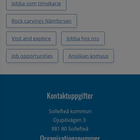
Jobba som timvikarie
Rock carvings Nämforsen
Visit and explore
Jobba hos oss
Job opportunities
Ansökan komvux
Kontaktuppgifter
Sollefteå kommun
Djupövägen 3 
881 80 Sollefteå
Organisationsnummer